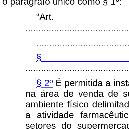
o parágrafo único como § 1º:
“Ar
........................................
...................................
§
........................................
§ 2º
É permitida a ins
na área de venda de s
ambiente físico delimita
a atividade farmacêut
setores do supermerca