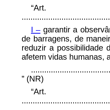
“Ar
........................................
I –
garantir a observ
de barragens, de manei
reduzir a possibilidade
afetem vidas humanas, a
...................................
” (NR)
“Ar
........................................