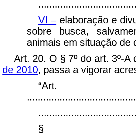
...................................
VI –
elaboração e divu
sobre busca, salvame
animais em situação de 
Art. 20. O § 7º do art. 3º-A
de 2010
, passa a vigorar acres
“Art
........................................
...................................
§