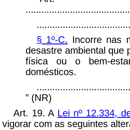
........................................
...................................
§ 1º-C.
Incorre nas 
desastre ambiental que p
física ou o bem-esta
domésticos.
...................................
” (NR)
Art. 19. A
Lei nº 12.334, 
vigorar com as seguintes alte