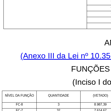
A
(Anexo III da Lei nº
10.35
FUNÇÕES
(Inciso I d
NÍVEL DA FUNÇÃO
QUANTIDADE
(VETADO)
FC-8
3
8.987,39
FC-7
32
7.614,67