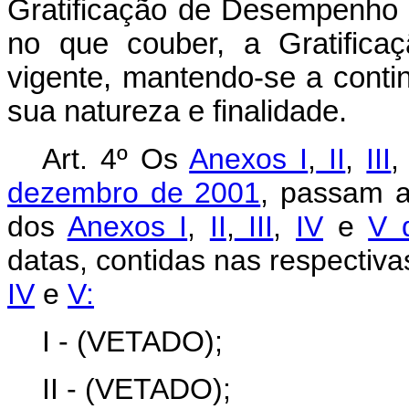
Gratificação de Desempenho e
no que couber, a Gratifica
vigente, mantendo-se a contin
sua natureza e finalidade.
Art. 4º Os
Anexos I
,
II
,
III
dezembro de 2001
, passam a
dos
Anexos I
,
II
,
III
,
IV
e
V 
datas, contidas nas respectiv
IV
e
V:
I - (VETADO);
II - (VETADO);