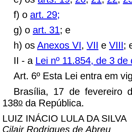
f) o
art. 29;
g) o
art. 31
; e
h) os
Anexos VI
,
VII
e
VIII
; 
II - a
Lei nº 11.854, de 3 d
Art. 6º Esta Lei entra em vi
Brasília, 17 de fevereiro
o
138
da República.
LUIZ INÁCIO LULA DA SILVA
Cilair Rodrigues de Abreu