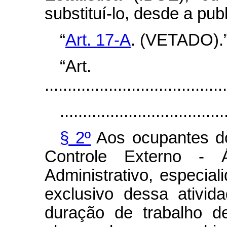
substituí-lo, desde a pu
“
Art. 17-A
. (VETADO).
“Ar
........................................
....................................
§ 2º
Aos ocupantes do
Controle Externo -
Administrativo, especi
exclusivo dessa ativid
duração de trabalho d