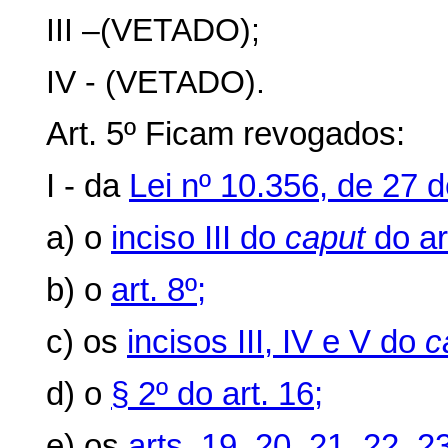
III –(VETADO);
IV - (VETADO).
Art. 5º Ficam revogados:
I - da
Lei nº 10.356, de 27
a) o
inciso III do
caput
do art
b) o
art. 8º;
c) os
incisos III, IV e V do
c
d) o
§ 2º do art. 16;
e) os
arts. 19
,
20
,
21
,
22
,
2