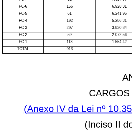
FC-6
156
6.928,31
FC-5
61
6.241,95
FC-4
192
5.286,31
FC-3
297
3.930,84
FC-2
59
2.072,56
FC-1
113
1.554,42
TOTAL
913
-
A
CARGOS
(Anexo IV da Lei nº
10.35
(Inciso II 