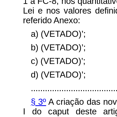
1 a FC-8, nos quantitativ
Lei e nos valores defin
referido Anexo:
a) (VETADO)’;
b) (VETADO)’;
c) (VETADO)’;
d) (VETADO)’;
....................................
§ 3º
A criação das nov
I do caput deste arti