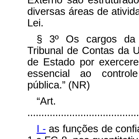
Externo são estruturad
diversas áreas de ativid
Lei.
§ 3º Os cargos da C
Tribunal de Contas da U
de Estado por exercere
essencial ao control
pública.” (NR)
“Ar
........................................
I -
as funções de conf