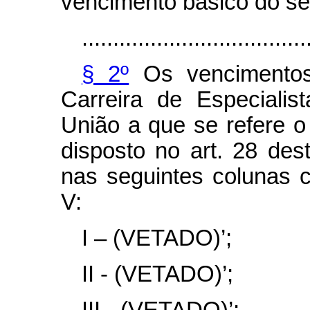
vencimento básico do ser
....................................
§ 2º
Os vencimentos
Carreira de Especiali
União a que se refere o 
disposto no art. 28 des
nas seguintes colunas 
V:
I – (VETADO)’;
II - (VETADO)’;