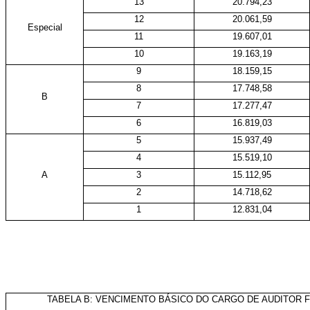
13
20.794,23
12
20.061,59
Especial
11
19.607,01
10
19.163,19
9
18.159,15
8
17.748,58
B
7
17.277,47
6
16.819,03
5
15.937,49
4
15.519,10
A
3
15.112,95
2
14.718,62
1
12.831,04
TABELA B: VENCIMENTO BÁSICO DO CARGO DE AUDITOR