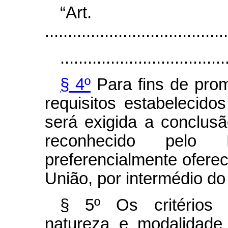
“Ar
........................................
....................................
§ 4º
Para fins de prom
requisitos estabelecido
será exigida a conclus
reconhecido pelo 
preferencialmente oferec
União, por intermédio do 
§ 5º Os critérios 
natureza e modalidade