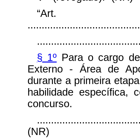
“Ar
........................................
....................................
§ 1º
Para o cargo de 
Externo - Área de Apo
durante a primeira etap
habilidade específica, 
concurso.
....................................
(NR)