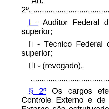
“Art.
2º.....................................
I -
Auditor Federal d
superior;
II - Técnico Federal 
superior;
III - (revogado).
...................................
§ 2º
Os cargos efet
Controle Externo e de