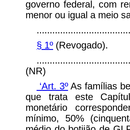
governo federal, com re
menor ou igual a meio sa
...................................
§ 1º
(Revogado).
...................................
(NR)
‘Art. 3º
As famílias b
que trata este Capítu
monetário correspond
mínimo, 50% (cinquent
médio do botijão de GLP