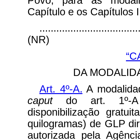
Povo, para as modal
Capítulo e os Capítulos II
...................................
(NR)
“C
DA MODALID
Art. 4º-A.
A modalidad
caput
do art. 1º-A 
disponibilização gratui
quilogramas) de GLP dir
autorizada pela Agênc