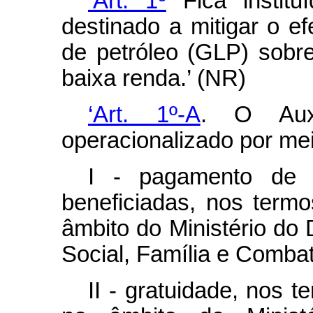
‘Art. 1º
Fica institu
destinado a mitigar o ef
de petróleo (GLP) sobr
baixa renda.’ (NR)
‘Art. 1º-A
. O Aux
operacionalizado por me
I - pagamento de v
beneficiadas, nos termo
âmbito do Ministério do
Social, Família e Comba
II - gratuidade, nos t