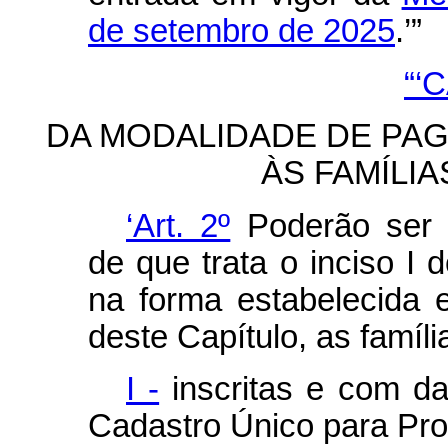
de setembro de 2025
.’”
“‘
DA MODALIDADE DE PA
ÀS FAMÍLIA
‘Art. 2º
Poderão ser b
de que trata o inciso I 
na forma estabelecida
deste Capítulo, as famíli
I -
inscritas e com da
Cadastro Único para Pr