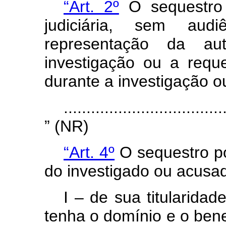
“Art. 2º
O sequestro 
judiciária, sem aud
representação da aut
investigação ou a reque
durante a investigação o
...................................
” (NR)
“Art. 4º
O sequestro po
do investigado ou acus
I – de sua titularida
tenha o domínio e o benef