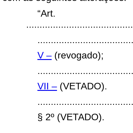
“Art
........................................
...................................
V –
(revogado);
...................................
VII –
(VETADO).
...................................
§ 2º (VETADO).
...................................