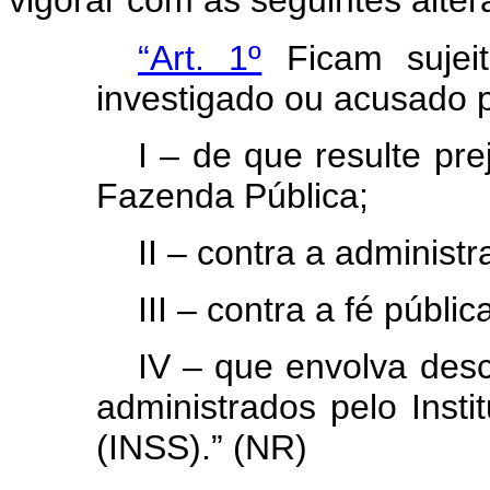
vigorar com as seguintes alter
“Art. 1º
Ficam sujei
investigado ou acusado p
I – de que resulte prej
Fazenda Pública;
II – contra a administr
III – contra a fé públic
IV – que envolva desc
administrados pelo Insti
(INSS).” (NR)