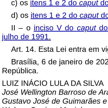
c) os
itens 1 e 2 do
caput
do 
d) os
itens 1 e 2 do
caput
do
II – o
inciso V do
caput
do 
julho de 1991.
Art. 14. Esta Lei entra em v
Brasília, 6 de janeiro de 2
República.
LUIZ INÁCIO LULA DA SILVA
José Wellington Barroso de Ar
Gustavo José de Guimarães e