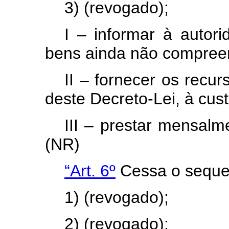
3) (revogado);
I – informar à autori
bens ainda não compreen
II – fornecer os recur
deste Decreto-Lei, à cus
III – prestar mensalm
(NR)
“Art. 6º
Cessa o seques
1) (revogado);
2) (revogado);