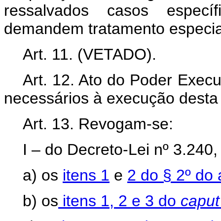
ressalvados casos específ
demandem tratamento especia
Art. 11. (VETADO).
Art. 12. Ato do Poder Exec
necessários à execução desta 
Art. 13. Revogam-se:
I – do Decreto-Lei nº 3.240
a) os
itens 1
e
2 do § 2º do a
b) os
itens 1, 2 e 3 do
capu