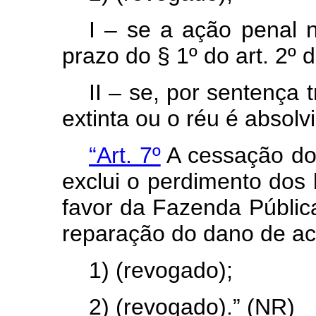
I – se a ação penal n
prazo do § 1º do art. 2º 
II – se, por sentença 
extinta ou o réu é absolv
“Art. 7º
A cessação do
exclui o perdimento dos 
favor da Fazenda Pública 
reparação do dano de aco
1) (revogado);
2) (revogado).” (NR)