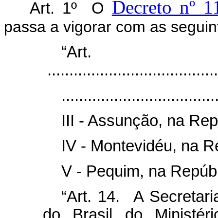
Decreto nº 1
Art. 1º O
passa a vigorar com as seguin
“Ar
.......................................
...................................
III - Assunção, na Rep
IV - Montevidéu, na R
V - Pequim, na Repúbl
“Art. 14. A Secretari
do Brasil do Ministér