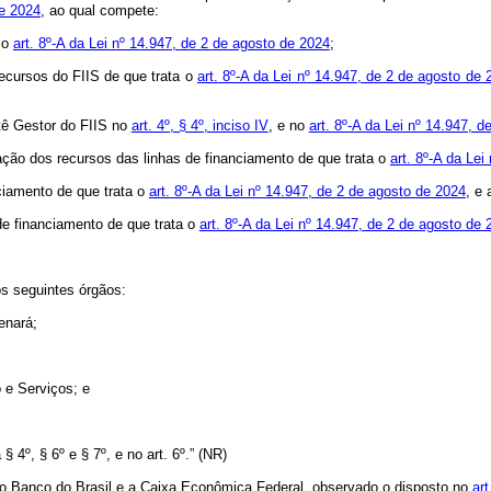
de 2024
, ao qual compete:
 o
art. 8º-A da Lei nº 14.947, de 2 de agosto de 2024
;
recursos do FIIS de que trata o
art. 8º-A da Lei nº 14.947, de 2 de agosto de 
itê Gestor do FIIS no
art. 4º, § 4º, inciso IV
, e no
art. 8º-A da Lei nº 14.947, 
icação dos recursos das linhas de financiamento de que trata o
art. 8º-A da Le
nciamento de que trata o
art. 8º-A da Lei nº 14.947, de 2 de agosto de 2024
, e
 de financiamento de que trata o
art. 8º-A da Lei nº 14.947, de 2 de agosto de 
s seguintes órgãos:
enará;
o e Serviços; e
§ 4º, § 6º e § 7º, e no art. 6º.” (NR)
 Banco do Brasil e a Caixa Econômica Federal, observado o disposto no
art