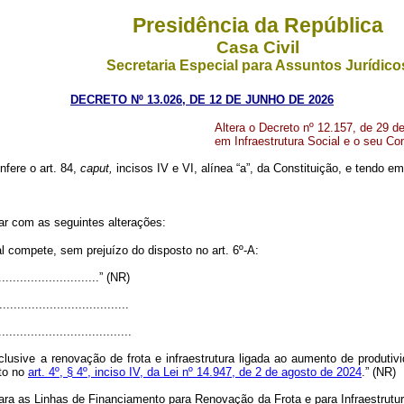
Presidência da República
Casa Civil
Secretaria Especial para Assuntos Jurídico
DECRETO Nº 13.026, DE 12 DE JUNHO DE 2026
Altera o Decreto nº 12.157, de 29 d
em Infraestrutura Social e o seu Co
nfere o art. 84,
caput,
incisos IV e VI, alínea “a”, da Constituição, e tendo e
rar com as seguintes alterações:
l compete, sem prejuízo do disposto no art. 6º-A:
..............................” (NR)
...................................
.....................................
nclusive a renovação de frota e infraestrutura ligada ao aumento de produt
sto no
art. 4º, § 4º, inciso IV, da Lei nº 14.947, de 2 de agosto de 2024
.” (NR)
ara as Linhas de Financiamento para Renovação da Frota e para Infraestrutu