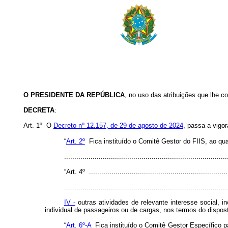
O PRESIDENTE DA REPÚBLICA
, no uso das atribuições que lhe co
DECRETA
:
Art. 1º O
Decreto nº 12.157, de 29 de agosto de 2024
, passa a vigo
“
Art. 2º
Fica instituído o Comitê Gestor do FIIS, ao qua
..............................................................................
“Art. 4º .....................................................................
................................................................................
IV -
outras atividades de relevante interesse social, i
individual de passageiros ou de cargas, nos termos do dispo
“
Art. 6º-A
Fica instituído o Comitê Gestor Específico p