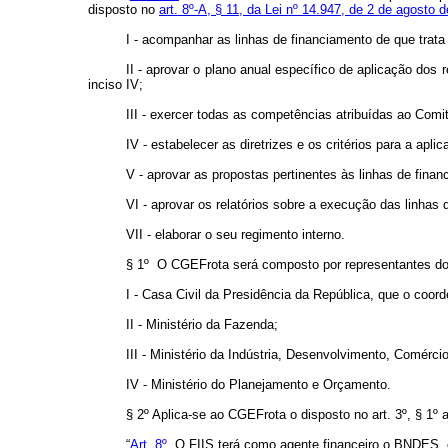
disposto no
art. 8º-A, § 11, da Lei nº 14.947, de 2 de agosto 
I - acompanhar as linhas de financiamento de que trata
II - aprovar o plano anual específico de aplicação dos 
inciso IV;
III - exercer todas as competências atribuídas ao Com
IV - estabelecer as diretrizes e os critérios para a apl
V - aprovar as propostas pertinentes às linhas de fina
VI - aprovar os relatórios sobre a execução das linhas
VII - elaborar o seu regimento interno.
§ 1º O CGEFrota será composto por representantes do
I - Casa Civil da Presidência da República, que o coord
II - Ministério da Fazenda;
III - Ministério da Indústria, Desenvolvimento, Comérci
IV - Ministério do Planejamento e Orçamento.
§ 2º Aplica-se ao CGEFrota o disposto no art. 3º, § 1º a 
“
Art. 8º
O FIIS terá como agente financeiro o BNDES, o