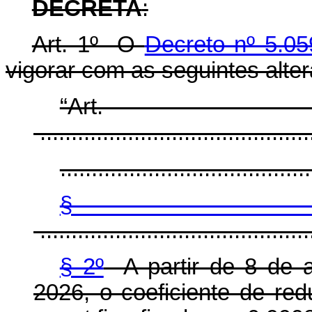
DECRETA
:
Art. 1º O
Decreto nº 5.05
vigorar com as seguintes alte
“Ar
............................................
........................................
§
............................................
§ 2º
A partir de 8 de a
2026, o coeficiente de red