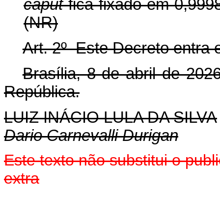
caput
fica fixado em 0,999
(NR)
Art. 2º Este Decreto entra 
Brasília, 8 de abril de 20
República.
LUIZ INÁCIO LULA DA SILVA
D
ario Carnevalli Durigan
Este texto não substitui o pu
extra