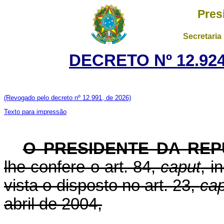
Pres
Secretaria
DECRETO Nº 12.924
(Revogado pelo decreto nº 12.991, de 2026)
Texto para impressão
O PRESIDENTE DA REP
lhe confere o art. 84,
caput
, i
vista o disposto no art. 23,
cap
abril de 2004,