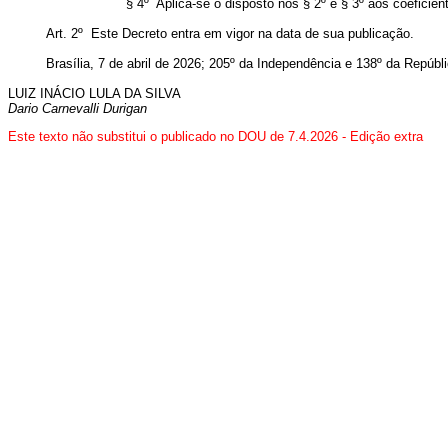
§ 4º Aplica-se o disposto nos § 2º e § 3º aos coeficient
Art. 2º Este Decreto entra em vigor na data de sua publicação.
Brasília, 7 de abril de 2026; 205º da Independência e 138º da Repúbli
LUIZ INÁCIO LULA DA SILVA
D
ario Carnevalli Durigan
Este texto não substitui o publicado no DOU de 7.4.2026 - Edição extra