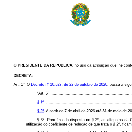
O PRESIDENTE DA REPÚBLICA
,
no uso da atribuição que lhe conf
DECRETA:
Art. 1º O
Decreto nº 10.527, de 22 de outubro de 2020
, passa a vigo
“Art. 5º .....................................................................
§ 1º
.........................................................................
§ 2º
A partir de 7 de abril de 2026 até 31 de maio de 20
§ 3º Para fins do disposto no § 2º, as alíquotas da 
utilização do coeficiente de redução de que trata o § 2º, ficam