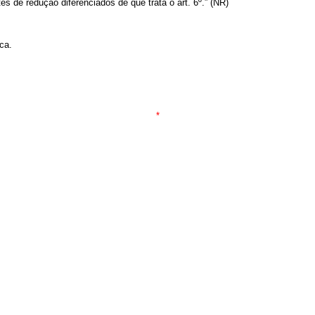
es de redução diferenciados de que trata o art. 6º.” (NR)
ca.
*