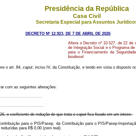
Presidência da República
Casa Civil
Secretaria Especial para Assuntos Jurídico
DECRETO Nº 12.923, DE 7 DE ABRIL DE 2026
Altera o Decreto nº 10.527, de 22 de 
de Integração Social e o Programa de
para o Financiamento da Seguridade
biodiesel
.
ere o art. 84,
caput
, inciso IV, da Constituição, e tendo em vista o disposto no
rar com as seguintes alterações:
..................................
....................................
26, o coeficiente de redução de que trata o
caput
fica fixado em um inteiro.
Contribuição para o PIS/Pasep, da Contribuição para o PIS/Pasep-Importaç
 reduzidas para R$ 0,00 (zero real).