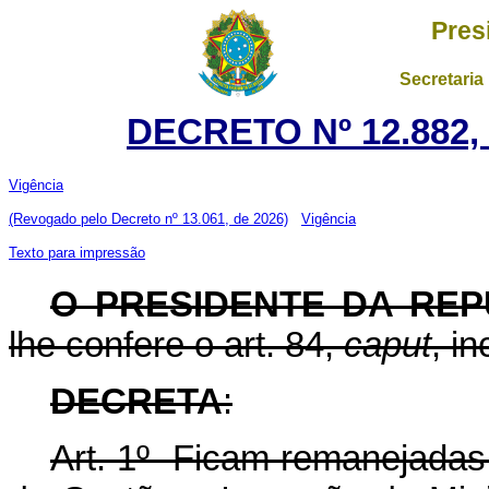
Pres
Secretaria
DECRETO Nº 12.882,
Vigência
(Revogado pelo Decreto nº 13.061, de 2026)
Vigência
Texto para impressão
O PRESIDENTE DA REP
lhe confere o art. 84,
caput
, i
DECRETA
:
Art. 1º Ficam remanejadas