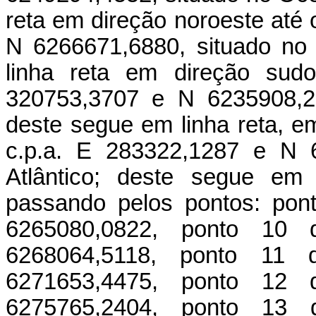
reta em direção noroeste até 
N 6266671,6880, situado no
linha reta em direção sud
320753,3707 e N 6235908,26
deste segue em linha reta, e
c.p.a. E 283322,1287 e N 
Atlântico; deste segue em 
passando pelos pontos: pon
6265080,0822, ponto 10
6268064,5118, ponto 11
6271653,4475, ponto 12
6275765,2404, ponto 13