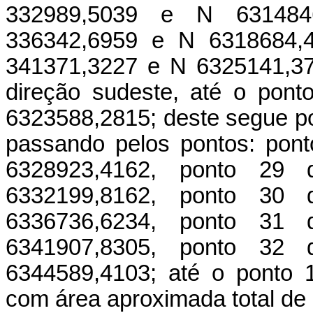
332989,5039 e N 631484
336342,6959 e N 6318684,4
341371,3227 e N 6325141,37
direção sudeste, até o pon
6323588,2815; deste segue por
passando pelos pontos: pon
6328923,4162, ponto 29
6332199,8162, ponto 30
6336736,6234, ponto 31
6341907,8305, ponto 32
6344589,4103; até o ponto 1,
com área aproximada total de 