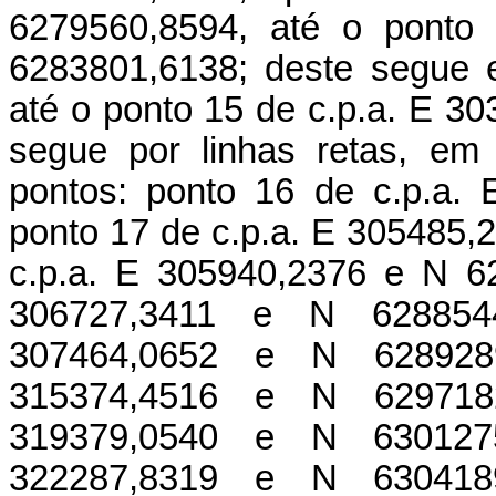
6279560,8594, até o ponto
6283801,6138; deste segue e
até o ponto 15 de c.p.a. E 3
segue por linhas retas, em
pontos: ponto 16 de c.p.a.
ponto 17 de c.p.a. E 305485,
c.p.a. E 305940,2376 e N 6
306727,3411 e N 628854
307464,0652 e N 628928
315374,4516 e N 629718
319379,0540 e N 630127
322287,8319 e N 630418