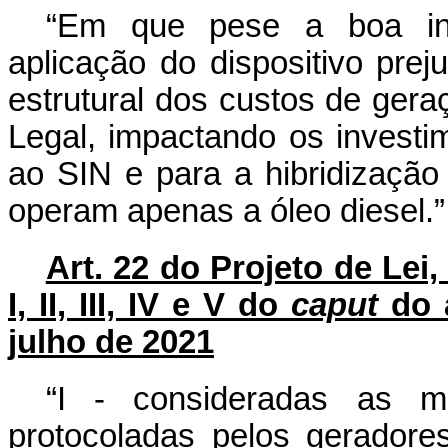
“Em que pese a boa inte
aplicação do dispositivo pre
estrutural dos custos de gera
Legal, impactando os investim
ao SIN e para a hibridização
operam apenas a óleo diesel.
Art. 22 do Projeto de Lei,
I, II, III, IV e V do
caput
do a
julho de 2021
“I - consideradas as ma
protocoladas pelos geradore