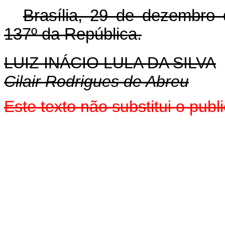
Brasília, 29 de dezembro
137º da República.
LUIZ INÁCIO LULA DA SILVA
Cilair Rodrigues de Abreu
Este texto não substitui o pu