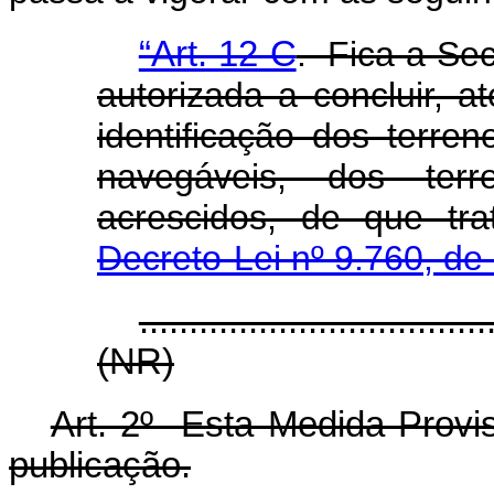
“Art. 12-C
. Fica a Sec
autorizada a concluir, 
identificação dos terren
navegáveis, dos te
acrescidos, de que t
Decreto-Lei nº 9.760, de
...................................
(NR)
Art. 2º Esta Medida Provis
publicação.