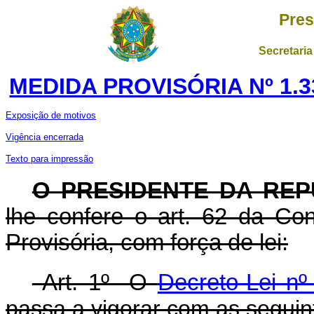
Pres
Secretaria
MEDIDA PROVISÓRIA Nº 1.3
Exposição de motivos
Vigência encerrada
Texto para impressão
O PRESIDENTE DA REP
lhe confere o art. 62 da Con
Provisória, com força de lei:
Art. 1º O
Decreto-Lei n
passa a vigorar com as seguin