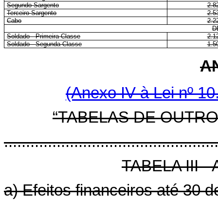
Segundo-Sargento
2.8
Terceiro-Sargento
2.5
Cabo
2.2
D
Soldado - Primeira Classe
2.1
Soldado - Segunda Classe
1.5
A
(Anexo IV à Lei nº 10
“TABELAS DE OUTRO
................................................
TABELA III 
a) Efeitos financeiros até 30