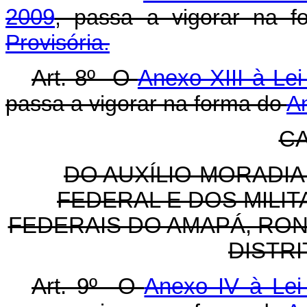
2009
, passa a vigorar na 
Provisória.
Art. 8º O
Anexo XIII à Lei
passa a vigorar na forma do
An
CA
DO AUXÍLIO-MORADIA
FEDERAL E DOS MILI
FEDERAIS DO AMAPÁ, RON
DISTR
Art. 9º O
Anexo IV à Lei