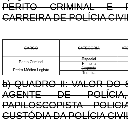
PERITO CRIMINAL E P
CARREIRA DE POLÍCIA CIV
CARGO
CATEGORIA
AT
Especial
Perito Criminal
Primeira
Segunda
Perito Médico-Legista
Terceira
b) QUADRO II: VALOR DO
AGENTE DE POLÍCIA
PAPILOSCOPISTA POLIC
CUSTÓDIA DA POLÍCIA CIV