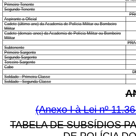
Primeiro-Tenente
Segundo-Tenente
PR
Aspirante a Oficial
Cadete (último ano) da Academia de Polícia Militar ou Bombeiro
Militar
Cadete (demais anos) da Academia de Polícia Militar ou Bombeiro
Militar
PRA
Subtenente
Primeiro-Sargento
Segundo-Sargento
Terceiro-Sargento
Cabo
D
Soldado - Primeira Classe
Soldado - Segunda Classe
A
(Anexo I à Lei nº 11.3
TABELA DE SUBSÍDIOS P