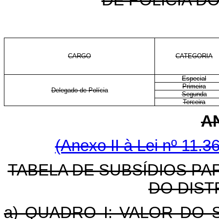
DE POLÍCIA D
CARGO
CATEGORIA
Especial
Primeira
Delegado de Polícia
Segunda
Terceira
A
(Anexo II à Lei nº 11.3
TABELA DE SUBSÍDIOS PAR
DO DIST
a) QUADRO I: VALOR DO