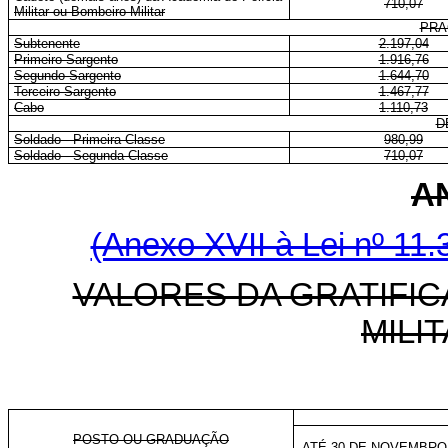
710,07
Militar ou Bombeiro Militar
PRA
Subtenente
2.197,04
Primeiro-Sargento
1.916,76
Segundo-Sargento
1.644,70
Terceiro-Sargento
1.467,77
Cabo
1.110,73
D
Soldado - Primeira Classe
980,99
Soldado - Segunda Classe
710,07
A
(Anexo XVII à Lei nº 11.
VALORES DA GRATIFI
MILI
POSTO OU GRADUAÇÃO
ATÉ 30 DE NOVEMBRO 