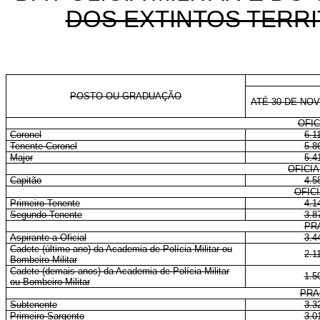
DOS EXTINTOS TERRI
POSTO OU GRADUAÇÃO
ATÉ 30 DE NO
OFIC
Coronel
6.1
Tenente-Coronel
5.8
Major
5.4
OFICI
Capitão
4.5
OFIC
Primeiro-Tenente
4.1
Segundo-Tenente
3.8
PR
Aspirante a Oficial
3.4
Cadete (último ano) da Academia de Polícia Militar ou
2.1
Bombeiro Militar
Cadete (demais anos) da Academia de Polícia Militar
1.5
ou Bombeiro Militar
PRA
Subtenente
3.3
Primeiro-Sargento
3.0