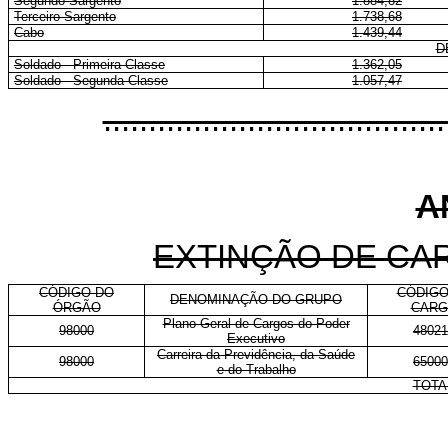
Segundo-Sargento
1.884,82
Terceiro-Sargento
1.738,68
Cabo
1.439,44
D
Soldado - Primeira Classe
1.362,05
Soldado - Segunda Classe
1.057,47
......................................
A
EXTINÇÃO DE CA
CÓDIGO DO
CÓDIGO
DENOMINAÇÃO DO GRUPO
ÓRGÃO
CAR
Plano Geral de Cargos do Poder
98000
48021
Executivo
Carreira da Previdência, da Saúde
98000
65000
e do Trabalho
TOTA