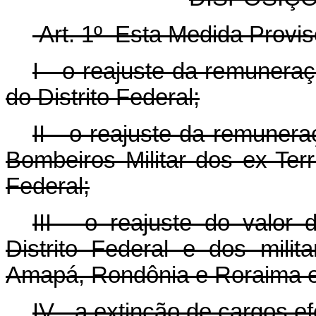
Art. 1º Esta Medida Provis
I - o reajuste da remunera
do Distrito Federal;
II - o reajuste da remunera
Bombeiros Militar dos ex-Terri
Federal;
III - o reajuste do valor 
Distrito Federal e dos milit
Amapá, Rondônia e Roraima e d
IV - a extinção de cargos e