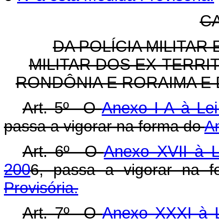
CA
DA POLÍCIA MILITA
MILITAR DOS EX-TERRI
RONDÔNIA E RORAIMA E 
Art. 5º O
Anexo I-A à Lei
passa a vigorar na forma do
An
Art. 6º O
Anexo XVII à L
200
6, passa a vigorar na 
Provisória.
Art. 7º O
Anexo XXXI à Le