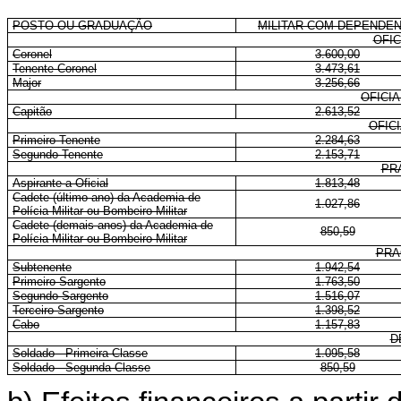
POSTO OU GRADUAÇÃO
MILITAR COM DEPENDE
OFIC
Coronel
3.600,00
Tenente-Coronel
3.473,61
Major
3.256,66
OFICI
Capitão
2.613,52
OFIC
Primeiro-Tenente
2.284,63
Segundo-Tenente
2.153,71
PR
Aspirante a Oficial
1.813,48
Cadete (último ano) da Academia de
1.027,86
Polícia Militar ou Bombeiro Militar
Cadete (demais anos) da Academia de
850,59
Polícia Militar ou Bombeiro Militar
PRA
Subtenente
1.942,54
Primeiro-Sargento
1.763,50
Segundo-Sargento
1.516,07
Terceiro-Sargento
1.398,52
Cabo
1.157,83
D
Soldado - Primeira Classe
1.095,58
Soldado - Segunda Classe
850,59