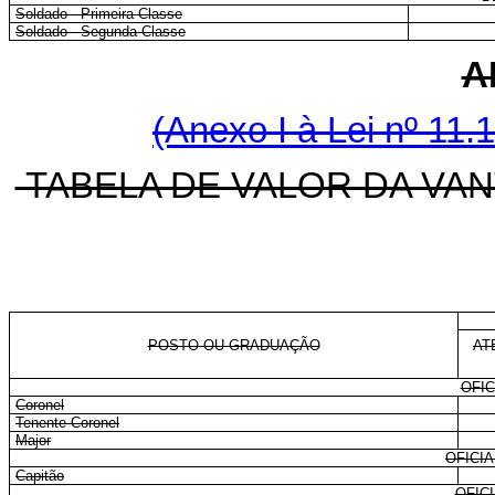
Soldado - Primeira Classe
Soldado - Segunda Classe
A
(Anexo I à Lei nº 11.
TABELA DE VALOR DA VAN
POSTO OU GRADUAÇÃO
AT
OFIC
Coronel
Tenente-Coronel
Major
OFICI
Capitão
OFIC