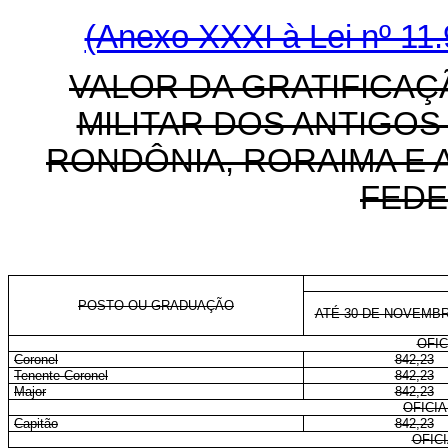
(Anexo XXXI à Lei nº 11.
VALOR DA GRATIFICAÇ
MILITAR DOS ANTIGOS
RONDÔNIA, RORAIMA E 
FEDE
POSTO OU GRADUAÇÃO
ATÉ 30 DE NOVEMBR
OFIC
Coronel
842,23
Tenente-Coronel
842,23
Major
842,23
OFICI
Capitão
842,23
OFIC