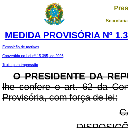
Pres
Secretaria
MEDIDA PROVISÓRIA Nº 1.3
Exposição de motivos
Convertida na Lei nº 15.395, de 2026
Texto para impressão
O PRESIDENTE DA REP
lhe confere o art. 62 da Con
Provisória, com força de lei:
C
DISPOSIÇ