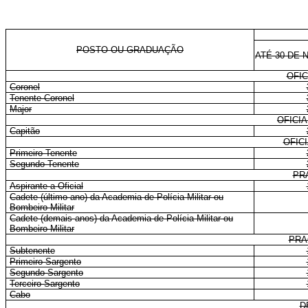
POSTO OU GRADUAÇÃO
ATÉ 30 DE 
OFIC
Coronel
Tenente-Coronel
Major
OFICI
Capitão
OFIC
Primeiro-Tenente
Segundo-Tenente
PR
Aspirante a Oficial
Cadete (último ano) da Academia de Polícia Militar ou
Bombeiro Militar
Cadete (demais anos) da Academia de Polícia Militar ou
Bombeiro Militar
PRA
Subtenente
Primeiro-Sargento
Segundo-Sargento
Terceiro-Sargento
Cabo
D