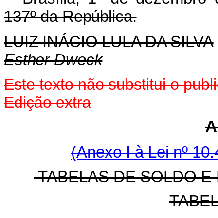
137º
da
República.
LUIZ INÁCIO LULA DA SILVA
Esther Dweck
Este texto não substitui o pub
Edição extra
A
(Anexo I à Lei nº 10.
TABELAS DE SOLDO E
TABEL