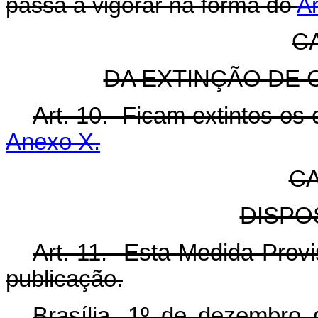
passa a vigorar na forma do
An
C
DA EXTINÇÃO DE
Art. 10. Ficam extintos os 
Anexo X.
CA
DISPO
Art. 11. Esta Medida Provi
publicação.
Brasília, 1º de dezembro 