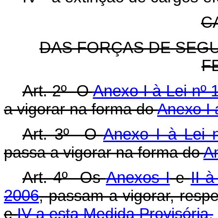
CA
DAS FORÇAS DE SEGU
F
Art. 2º O
Anexo I à Lei nº 
a vigorar na forma do
Anexo I 
Art. 3º O
Anexo I à Lei 
passa a vigorar na forma do
An
Art. 4º Os
Anexos I
e
II 
2006
, passam a vigorar, resp
e
IV a esta Medida Provisória.