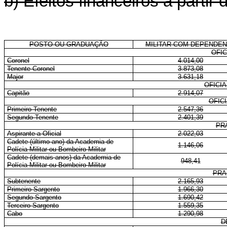
b) Efeitos financeiros a parti
POSTO OU GRADUAÇÃO
MILITAR COM DEPENDE
OFIC
Coronel
4.014,00
Tenente-Coronel
3.873,08
Major
3.631,18
OFICI
Capitão
2.914,07
OFIC
Primeiro-Tenente
2.547,36
Segundo-Tenente
2.401,39
PR
Aspirante a Oficial
2.022,03
Cadete (último ano) da Academia de
1.146,06
Polícia Militar ou Bombeiro Militar
Cadete (demais anos) da Academia de
948,41
Polícia Militar ou Bombeiro Militar
PRA
Subtenente
2.165,93
Primeiro-Sargento
1.966,30
Segundo-Sargento
1.690,42
Terceiro-Sargento
1.559,35
Cabo
1.290,98
D