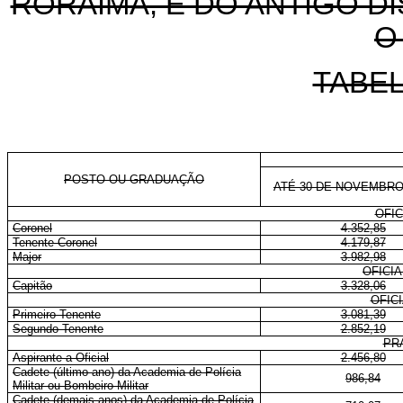
RORAIMA, E DO ANTIGO D
O
TABEL
POSTO OU GRADUAÇÃO
ATÉ 30 DE NOVEMBRO
OFIC
Coronel
4.352,85
Tenente-Coronel
4.179,87
Major
3.982,98
OFICI
Capitão
3.328,06
OFIC
Primeiro-Tenente
3.081,39
Segundo-Tenente
2.852,19
PR
Aspirante a Oficial
2.456,80
Cadete (último ano) da Academia de Polícia
986,84
Militar ou Bombeiro Militar
Cadete (demais anos) da Academia de Polícia