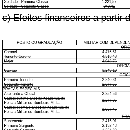
Soldado - Primeira Classe
1.221,57
Soldado - Segunda Classe
948,41
c) Efeitos financeiros a partir
POSTO OU GRADUAÇÃO
MILITAR COM DEPENDE
OFIC
Coronel
4.475,61
Tenente-Coronel
4.318,48
Major
4.048,76
OFICI
Capitão
3.249,19
OFIC
Primeiro-Tenente
2.840,31
Segundo-Tenente
2.677,55
PRAÇAS ESPECIAIS
Aspirante a Oficial
2.254,56
Cadete (último ano) da Academia de
1.277,86
Polícia Militar ou Bombeiro Militar
Cadete (demais anos) da Academia de
1.057,47
Polícia Militar ou Bombeiro Militar
PRA
Subtenente
2.415,01
Primeiro-Sargento
2.192,43