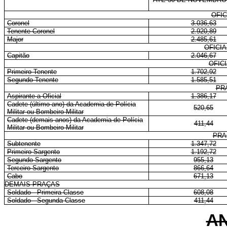
OFIC
Coronel
3.036,63
Tenente-Coronel
2.920,89
Major
2.485,61
OFICI
Capitão
2.046,67
OFIC
Primeiro-Tenente
1.702,92
Segundo-Tenente
1.585,51
PR
Aspirante a Oficial
1.386,17
Cadete (último ano) da Academia de Polícia
520,65
Militar ou Bombeiro Militar
Cadete (demais anos) da Academia de Polícia
411,44
Militar ou Bombeiro Militar
PRA
Subtenente
1.347,72
Primeiro-Sargento
1.192,72
Segundo-Sargento
955,13
Terceiro-Sargento
866,64
Cabo
671,13
DEMAIS PRAÇAS
Soldado - Primeira Classe
608,08
Soldado - Segunda Classe
411,44
AN