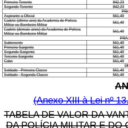
Primeiro-Tenente
842,23
Segundo-Tenente
842,23
PR
Aspirante a Oficial
561,49
Cadete (último ano) da Academia de Polícia
561,49
Militar ou Bombeiro Militar
Cadete (demais anos) da Academia de Polícia
561,49
Militar ou Bombeiro Militar
PRA
Subtenente
561,49
Primeiro-Sargento
561,49
Segundo-Sargento
561,49
Terceiro-Sargento
561,49
Cabo
561,49
D
Soldado - Primeira Classe
561,49
Soldado - Segunda Classe
561,49
AN
(Anexo XIII à Lei nº 13
TABELA DE VALOR DA VAN
DA POLÍCIA MILITAR E D