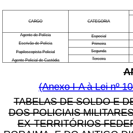
CARGO
CATEGORIA
Agente de Polícia
Especial
Escrivão de Polícia
Primeira
Segunda
Papiloscopista Policial
Terceira
Agente Policial de Custódia
A
(Anexo I-A à Lei nº 10
TABELAS DE SOLDO E 
DOS POLICIAIS MILITARE
EX-TERRITÓRIOS FEDE