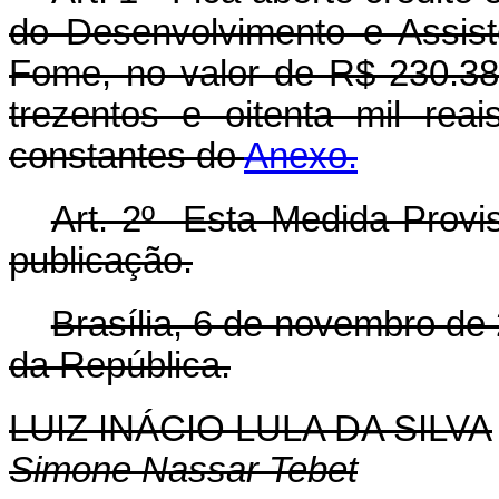
do Desenvolvimento e Assist
Fome, no valor de R$ 230.380
trezentos e oitenta mil rea
constantes do
Anexo.
Art. 2º Esta Medida Provis
publicação.
Brasília, 6 de novembro de
da República.
LUIZ INÁCIO LULA DA SILVA
Simone Nassar Tebet