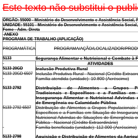
Este texto não substitui o pu
ÓRGÃO: 55000 - Ministério do Desenvolvimento e Assistência Social,
UNIDADE: 55101 - Ministério do Desenvolvimento e Assistência Social
Fome - Adm. Direta
ANEXO
PROGRAMA DE TRABALHO (APLICAÇÃO)
PROGRAMA/AÇÃO/LOCALIZADOR/PRO
PROGRAMÁTICA
5133
Segurança Alimentar e Nutricional e Combate à
ATIVIDADES
5133 20GD
Inclusão Produtiva Rural
5133 20GD 6507
Inclusão Produtiva Rural - Nacional (Crédito Extraor
Família atendida (unidade): 10.800 (Acréscimo)
5133 2792
Distribuição de Alimentos a Grupos Pop
Tradicionais e Específicos e a Famílias em
Insegurança Alimentar e Nutricional Advindas 
de Emergência ou Calamidade Pública
5133 2792 6507
Distribuição de Alimentos a Grupos Populacionais 
Específicos e a Famílias em Situação de Inseguran
Nutricional Advindas de Situações de Emergência 
Pública - Nacional (Crédito Extraordinário)
Família beneficiada (unidade): 112.000 (Acréscimo)
5133 2798
Aquisição e Distribuição de Alimentos da Agricul