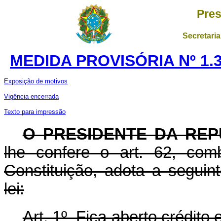
Pres
Secretaria
MEDIDA PROVISÓRIA Nº 1.
Exposição de motivos
Vigência encerrada
Texto para impressão
O PRESIDENTE DA REP
lhe confere o art. 62, com
Constituição, adota a seguin
lei:
Art. 1º Fica aberto crédito 