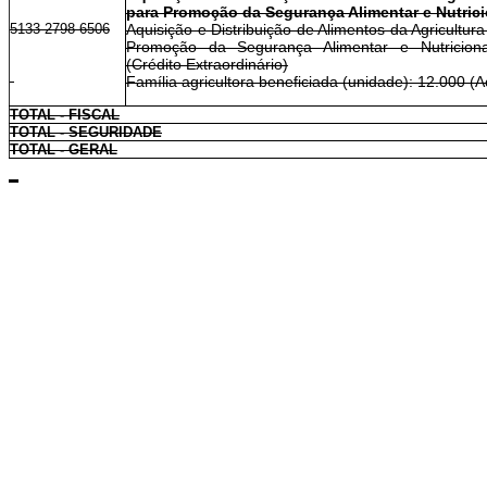
para Promoção da Segurança Alimentar e Nutrici
5133 2798 6506
Aquisição e Distribuição de Alimentos da Agricultura
Promoção da Segurança Alimentar e Nutriciona
(Crédito Extraordinário)
Família agricultora beneficiada (unidade): 12.000 (
TOTAL - FISCAL
TOTAL - SEGURIDADE
TOTAL - GERAL