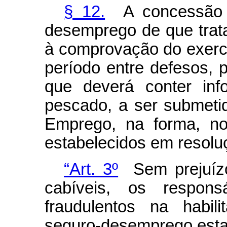
§ 12.
A concessão e
desemprego de que trata
à comprovação do exercí
período entre defesos, p
que deverá conter in
pescado, a ser submetid
Emprego, na forma, no
estabelecidos em resolu
“Art. 3º
Sem prejuízo
cabíveis, os respon
fraudulentos na habi
seguro-desemprego estar