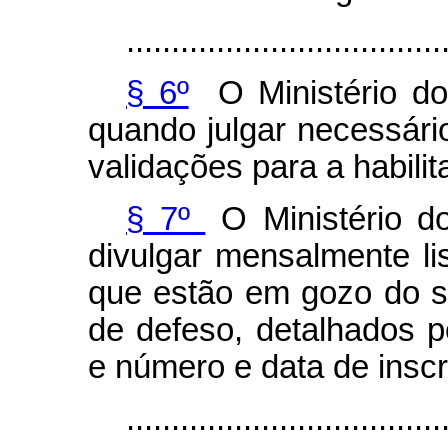
...................................
§ 6º
O Ministério do
quando julgar necessári
validações para a habilit
§ 7º
O Ministério d
divulgar mensalmente li
que estão em gozo do 
de defeso, detalhados p
e número e data de insc
...................................