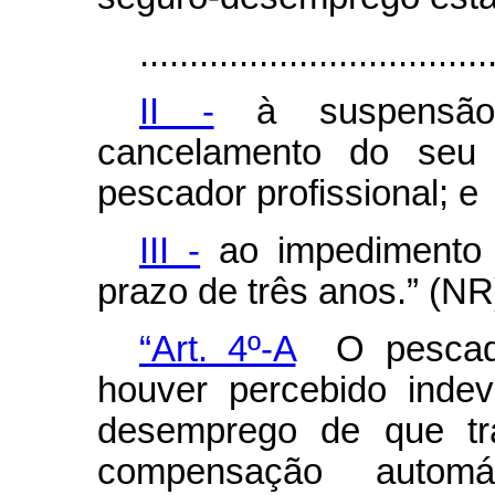
...................................
II -
à suspensão 
cancelamento do seu r
pescador profissional; e
III -
ao impedimento d
prazo de três anos.” (NR
“Art. 4º-A
O pescador
houver percebido inde
desemprego de que tra
compensação automá