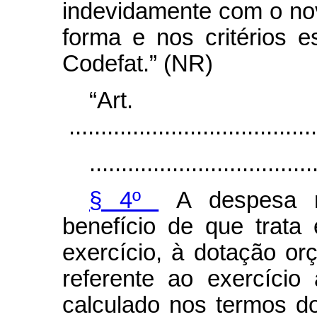
indevidamente com o novo
forma e nos critérios 
Codefat.” (NR)
“Ar
.......................................
...................................
§ 4º
A despesa re
benefício de que trata 
exercício, à dotação o
referente ao exercício a
calculado nos termos d