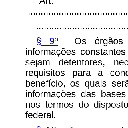
“Ar
.......................................
...................................
§ 9º
Os órgãos fed
informações constante
sejam detentores, nec
requisitos para a co
benefício, os quais se
informações das bases 
nos termos do dispost
federal.