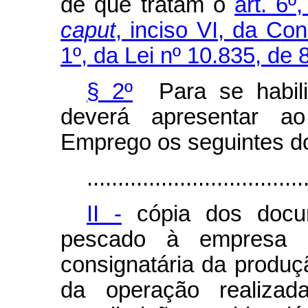
de que tratam o
art. 6º
caput
, inciso VI, da Con
1º, da Lei nº 10.835, de 
§ 2º
Para se habilit
deverá apresentar ao
Emprego os seguintes d
...................................
II -
cópia dos docum
pescado à empresa a
consignatária da produç
da operação realizad