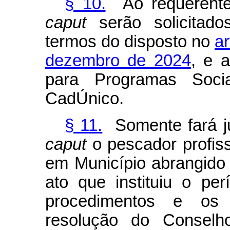
§ 10.
Ao requerente 
caput
serão solicitados
termos do disposto no
ar
dezembro de 2024
, e 
para Programas Soci
CadÚnico.
§ 11.
Somente fará ju
caput
o pescador profiss
em Município abrangido o
ato que instituiu o pe
procedimentos e os c
resolução do Conselh