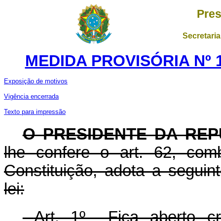
Pres
Secretaria
MEDIDA PROVISÓRIA Nº 1
Exposição de motivos
Vigência encerrada
Texto para impressão
O PRESIDENTE DA REP
lhe confere o art. 62, com
Constituição, adota a seguin
lei:
Art. 1º Fica aberto cré