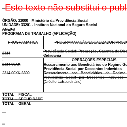
Este texto não substitui o pu
ÓRGÃO: 33000 - Ministério da Previdência Social
UNIDADE: 33201 - Instituto Nacional do Seguro Social
ANEXO
PROGRAMA DE TRABALHO (APLICAÇÃO)
PROGRAMÁTICA
PROGRAMA/AÇÃO/LOCALIZADOR/PROD
Previdência Social: Promoção, Garantia de Dire
2314
Cidadania
OPERAÇÕES ESPECIAIS
2314 00XK
Ressarcimento aos Beneficiários do Regime Ge
Previdência Social por Descontos Indevidos
2314 00XK 6500
Ressarcimento aos Beneficiários do Regime
Previdência Social por Descontos Indevidos 
(Crédito Extraordinário)
TOTAL – FISCAL
TOTAL – SEGURIDADE
TOTAL – GERAL