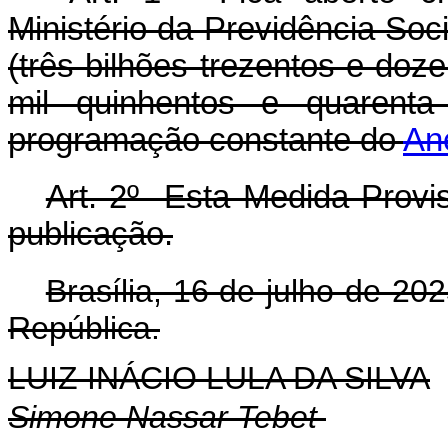
Ministério da Previdência Soc
(três bilhões trezentos e doze
mil quinhentos e quarenta
programação constante do
An
Art. 2º Esta Medida Provis
publicação.
Brasília, 16 de julho de 2
República.
LUIZ INÁCIO LULA DA SILVA
Simone Nassar Tebet