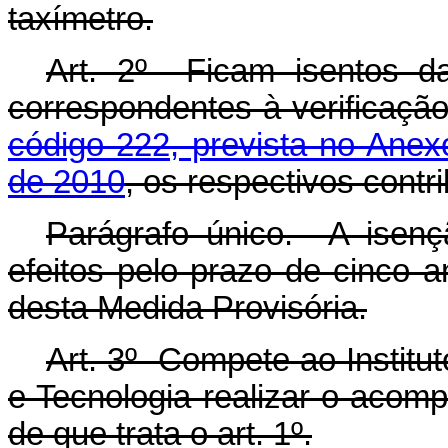
taxímetro.
Art. 2º Ficam isentos da
correspondentes à verificação
código 222, prevista no Anexo
de 2010
, os respectivos contri
Parágrafo único. A isen
efeitos pelo prazo de cinco 
desta Medida Provisória.
Art. 3º Compete ao Institu
e Tecnologia realizar o acom
de que trata o art. 1º.