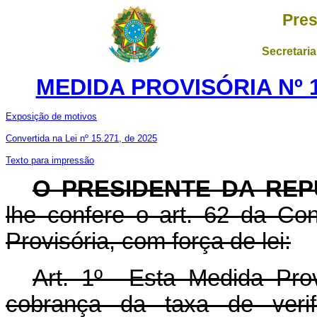
Pres
Secretaria
MEDIDA PROVISÓRIA Nº 1
Exposição de motivos
Convertida na Lei nº 15.271, de 2025
Texto para impressão
O PRESIDENTE DA REP
lhe confere o art. 62 da Con
Provisória, com força de lei:
Art. 1º Esta Medida Prov
cobrança da taxa de verif