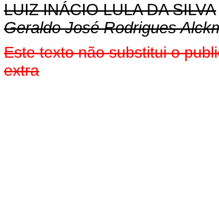
LUIZ INÁCIO LULA DA SILVA
Geraldo José Rodrigues Alckm
Este texto não substitui o pu
extra