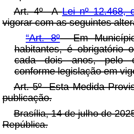
Art. 4º A
Lei nº 12.468,
vigorar com as seguintes alte
“Art. 8º
Em Municípios
habitantes, é obrigatório 
cada dois anos, pelo ó
conforme legislação em vig
Art. 5º Esta Medida Provis
publicação.
Brasília, 14 de julho de 20
República.