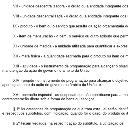
VII - unidade descentralizadora - o órgão ou a entidade integrante d
VIII - unidade descentralizada - o órgão ou a entidade integrante do
IX - produto - o bem ou o serviço que resulta da ação orçamentária do
X - item de mensuração - o bem, o serviço ou outro atributo que per
XI - unidade de medida - a unidade utilizada para quantificar e expr
XII - meta física - a quantidade estimada para o produto ou item de 
XIII - atividade - o instrumento de programação para alcançar o ob
manutenção da ação de governo no âmbito da União;
XIV - projeto - o instrumento de programação para alcançar o objet
aperfeiçoamento da ação de governo no âmbito da União; e
XV - operação especial - as despesas que não contribuem para a ma
contraprestação direta sob a forma de bens ou serviços.
§ 1º As categorias de programação de que trata esta Lei serão identi
e respectivos subtítulos, com indicação, quando for o caso, do produto ou
§ 2º Ficam vedados, na especificação do subtítulo, a utilização de: