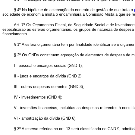
§ 4º Na hipótese de celebração do contrato de gestão de que trata o
sociedade de economia mista o encaminhará à Comissão Mista a que se re
Art. 7º Os Orçamentos Fiscal, da Seguridade Social e de Investimen
especificarão as esferas orçamentárias, os grupos de natureza de despesa -
financiamento.
§ 1º A esfera orçamentária tem por finalidade identificar se o orçamen
§ 2º Os GNDs constituem agregação de elementos de despesa de mesm
I - pessoal e encargos sociais (GND 1);
II - juros e encargos da dívida (GND 2);
III - outras despesas correntes (GND 3);
IV - investimentos (GND 4);
V - inversões financeiras, incluídas as despesas referentes à const
VI - amortização da dívida (GND 6).
§ 3º A reserva referida no art. 13 será classificada no GND 9, admitid