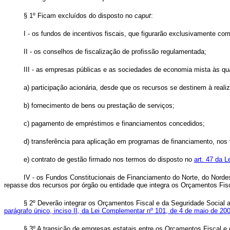
§ 1º Ficam excluídos do disposto no
caput
:
I - os fundos de incentivos fiscais, que figurarão exclusivamente 
II - os conselhos de fiscalização de profissão regulamentada;
III - as empresas públicas e as sociedades de economia mista às qu
a) participação acionária, desde que os recursos se destinem à reali
b) fornecimento de bens ou prestação de serviços;
c) pagamento de empréstimos e financiamentos concedidos;
d) transferência para aplicação em programas de financiamento, nos
e) contrato de gestão firmado nos termos do disposto no
art. 47 da 
IV - os Fundos Constitucionais de Financiamento do Norte, do Nord
repasse dos recursos por órgão ou entidade que integra os Orçamentos Fis
§ 2º Deverão integrar os Orçamentos Fiscal e da Seguridade Social 
parágrafo único, inciso II, da Lei Complementar nº 101, de 4 de maio de 20
§ 3º A transição de empresas estatais entre os Orçamentos Fiscal e