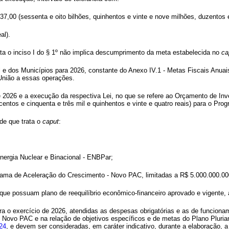
037,00 (sessenta e oito bilhões, quinhentos e vinte e nove milhões, duzentos e 
al).
rata o inciso I do § 1º não implica descumprimento da meta estabelecida no
ca
l e dos Municípios para 2026, constante do Anexo IV.1 - Metas Fiscais Anuais,
 União a essas operações.
e 2026 e a execução da respectiva Lei, no que se refere ao Orçamento de Inv
entos e cinquenta e três mil e quinhentos e vinte e quatro reais) para o Prog
de que trata o
caput
:
nergia Nuclear e Binacional - ENBPar;
ama de Aceleração do Crescimento - Novo PAC, limitadas a R$ 5.000.000.000,
 possuam plano de reequilíbrio econômico-financeiro aprovado e vigente, at
para o exercício de 2026, atendidas as despesas obrigatórias e as de funcio
Novo PAC e na relação de objetivos específicos e de metas do Plano Pluria
024
, e devem ser consideradas, em caráter indicativo, durante a elaboração,