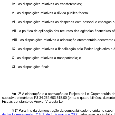
IV - as disposições relativas às transferências;
V - as disposições relativas à dívida pública federal;
VI - as disposições relativas às despesas com pessoal e encargos s
VII - a política de aplicação dos recursos das agências financeiras of
VIII - as disposições relativas à adequação orçamentária decorrente 
IX - as disposições relativas à fiscalização pelo Poder Legislativo e
X - as disposições relativas à transparência; e
XI - as disposições finais.
Art. 2º A elaboração e a aprovação do Projeto de Lei Orçamentária 
superávit primário de R$ 34.264.603.518,00 (trinta e quatro bilhões, duzen
Fiscais constante do Anexo IV a esta Lei.
§ 1º Para fins da demonstração da compatibilidade referida no
caput
da Lei Complementar nº 101, de 4 de maio de 2000
, admite-se, no âmbito d