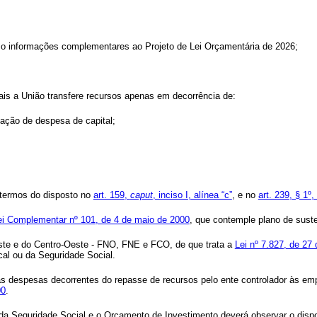
como informações complementares ao Projeto de Lei Orçamentária de 2026;
ais a União transfere recursos apenas em decorrência de:
zação de despesa de capital;
 termos do disposto no
art. 159,
caput
, inciso I, alínea “c”
, e no
art. 239, § 1º
Lei Complementar nº 101, de 4 de maio de 2000
, que contemple plano de suste
este e do Centro-Oeste - FNO, FNE e FCO, de que trata a
Lei nº 7.827, de 27
cal ou da Seguridade Social.
as despesas decorrentes do repasse de recursos pelo ente controlador às emp
00
.
 da Seguridade Social e o Orçamento de Investimento deverá observar o disp