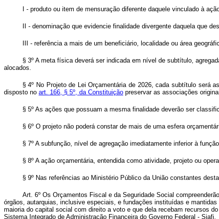
I - produto ou item de mensuração diferente daquele vinculado à ação
II - denominação que evidencie finalidade divergente daquela que des
III - referência a mais de um beneficiário, localidade ou área geográfi
§ 3º A meta física deverá ser indicada em nível de subtítulo, agre
alocados.
§ 4º No Projeto de Lei Orçamentária de 2026, cada subtítulo será 
disposto no
art. 166, § 5º, da Constituição
preservar as associações origina
§ 5º As ações que possuam a mesma finalidade deverão ser classifi
§ 6º O projeto não poderá constar de mais de uma esfera orçamentár
§ 7º A subfunção, nível de agregação imediatamente inferior à funçã
§ 8º A ação orçamentária, entendida como atividade, projeto ou opera
§ 9º Nas referências ao Ministério Público da União constantes desta
Art. 6º Os Orçamentos Fiscal e da Seguridade Social compreenderão 
órgãos, autarquias, inclusive especiais, e fundações instituídas e mantid
maioria do capital social com direito a voto e que dela recebam recursos d
Sistema Integrado de Administração Financeira do Governo Federal - Siafi.