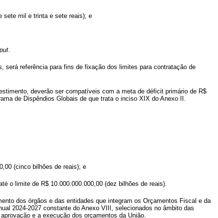
sete mil e trinta e sete reais); e
put
.
 será referência para fins de fixação dos limites para contratação de
estimento, deverão ser compatíveis com a meta de déficit primário de R$
rama de Dispêndios Globais de que trata o inciso XIX do Anexo II.
00 (cinco bilhões de reais); e
é o limite de R$ 10.000.000.000,00 (dez bilhões de reais).
namento dos órgãos e das entidades que integram os Orçamentos Fiscal e da
nual 2024-2027 constante do Anexo VIII, selecionados no âmbito das
 a aprovação e a execução dos orçamentos da União.