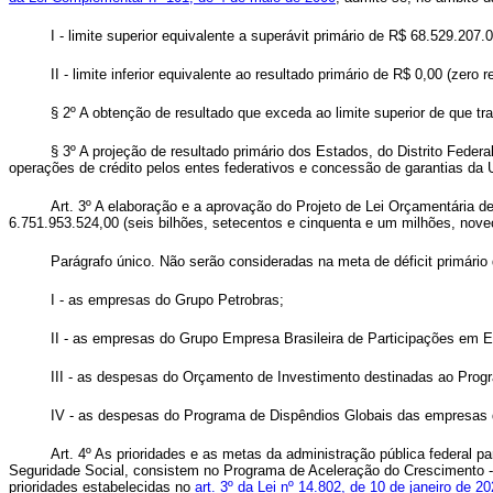
I - limite superior equivalente a superávit primário de R$ 68.529.207.
II - limite inferior equivalente ao resultado primário de R$ 0,00 (zero re
§ 2º A obtenção de resultado que exceda ao limite superior de que t
§ 3º A projeção de resultado primário dos Estados, do Distrito Federa
operações de crédito pelos entes federativos e concessão de garantias da
Art. 3º A elaboração e a aprovação do Projeto de Lei Orçamentária d
6.751.953.524,00 (seis bilhões, setecentos e cinquenta e um milhões, novec
Parágrafo único. Não serão consideradas na meta de déficit primário 
I - as empresas do Grupo Petrobras;
II - as empresas do Grupo Empresa Brasileira de Participações em E
III - as despesas do Orçamento de Investimento destinadas ao Progr
IV - as despesas do Programa de Dispêndios Globais das empresas que
Art. 4º As prioridades e as metas da administração pública federal 
Seguridade Social, consistem no Programa de Aceleração do Crescimento - 
prioridades estabelecidas no
art. 3º da Lei nº 14.802, de 10 de janeiro de 2