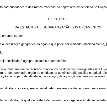
to das prioridades e das metas referidas no
caput
será evidenciado no Projeto
CAPÍTULO III
DA ESTRUTURA E DA ORGANIZAÇÃO DOS ORÇAMENTOS
, entende-se por:
a a localização geográfica da ação e que pode ser utilizado, adicionalmente, pa
l;
, cuja finalidade é agrupar unidades orçamentárias;
line a transferência de recursos financeiros de dotações consignadas nos Or
ta, e, de outro lado, órgão ou entidade da administração pública estadual, dist
zação de projeto, de atividade, de serviço, de aquisição de bens ou de even
ral, direta ou indireta, responsável pela transferência de recursos financeir
eta ou indireta, de qualquer esfera de Governo, e a organização da sociedade