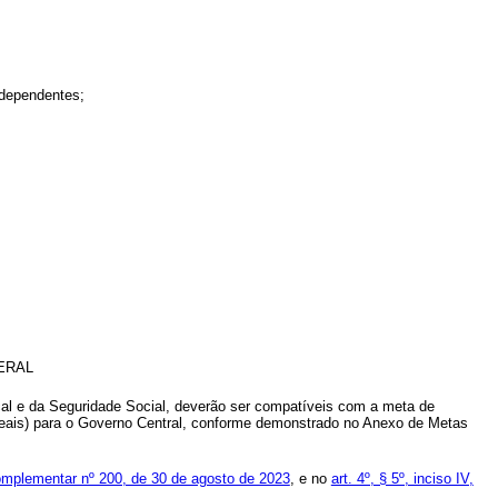
 dependentes;
ERAL
cal e da Seguridade Social, deverão ser compatíveis com a meta de
to reais) para o Governo Central, conforme demonstrado no Anexo de Metas
 Complementar nº 200, de 30 de agosto de 2023
, e no
art. 4º, § 5º, inciso IV,