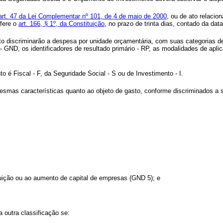
art. 47 da Lei Complementar nº 101, de 4 de maio de 2000
, ou de ato relacio
fere o
art. 166, § 1º, da Constituição
, no prazo de trinta dias, contado da dat
to discriminarão a despesa por unidade orçamentária, com suas categorias d
 GND, os identificadores de resultado primário - RP, as modalidades de aplic
to é Fiscal - F, da Seguridade Social - S ou de Investimento - I.
as características quanto ao objeto de gasto, conforme discriminados a s
ituição ou ao aumento de capital de empresas (GND 5); e
a outra classificação se: