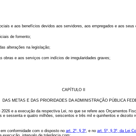
ociais e aos benefícios devidos aos servidores, aos empregados e aos seus
iciais de fomento;
das alterações na legislação;
 às obras e aos serviços com indícios de irregularidades graves;
CAPÍTULO II
DAS METAS E DAS PRIORIDADES DA ADMINISTRAÇÃO PÚBLICA FED
de 2026 e a execução da respectiva Lei, no que se refere aos Orçamentos Fis
tos e sessenta e quatro milhões, seiscentos e três mil e quinhentos e dezoi
, em conformidade com o disposto no
art. 2º, § 3º
, e no
art. 5º, § 3º, da Lei
a execução, intervalo de tolerância com: