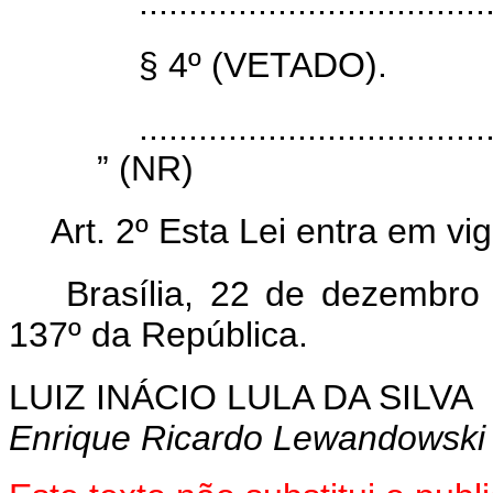
...................................
§ 4º (VETADO).
...................................
” (NR)
Art. 2º Esta Lei entra em vi
Brasília, 22 de dezembro
137º da República.
LUIZ INÁCIO LULA DA SILVA
Enrique Ricardo Lewandowski