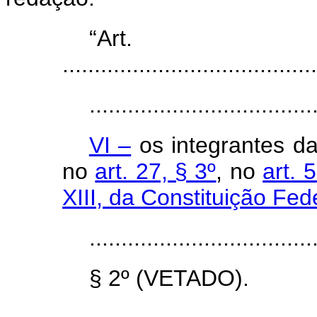
“Ar
........................................
...................................
VI –
os integrantes das
no
art. 27, § 3º
, no
art. 5
XIII, da Constituição Fed
...................................
§ 2º (VETADO).