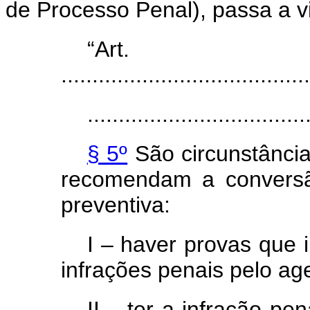
de Processo Penal), passa a v
“Art
........................................
...................................
§ 5º
São circunstância
recomendam a conversã
preventiva:
I – haver provas que 
infrações penais pelo ag
II – ter a infração pe