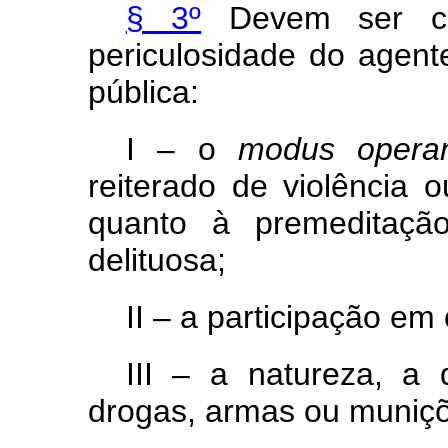
§ 3º
Devem ser con
periculosidade do agent
pública:
I – o
modus opera
reiterado de violência
quanto à premeditaçã
delituosa;
II – a participação em
III – a natureza, a
drogas, armas ou muniçõ