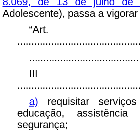
8.069, de 13 de julho de
Adolescente), passa a vigorar
“Art
...........................................
.......................................
II
...........................................
a)
requisitar serviço
educação, assistência 
segurança;