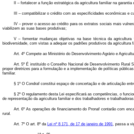
II – fortalecer a função estratégica da agricultura familiar na garanti
III – compatibilizar o crédito com as especificidades econômicas e c
IV – prover o acesso ao crédito para os extratos sociais mais vulne
viabilizem as suas bases produtivas;
V – fomentar mudanças objetivas na base técnica da agricultura f
biodiversidade, com vistas a adequar os padrões produtivos da agricultura 
Art. 4º
Compete ao Ministério do Desenvolvimento Agrário e Agricultur
Art. 5º
É instituído o Conselho Nacional de Desenvolvimento Rural Sus
propor diretrizes para a formulação e a implementação de políticas públicas
familiar.
§ 1º O Condraf constitui espaço de concertação e de articulação entr
§ 2º O regulamento desta Lei especificará as competências, o funci
de representação da agricultura familiar e dos trabalhadores e trabalhadoras 
Art. 6º
As operações de financiamento do Pronaf contarão com encar
rural.
Art. 7º
O art. 8º da
Lei nº 8.171, de 17 de janeiro de 1991
, passa a vi