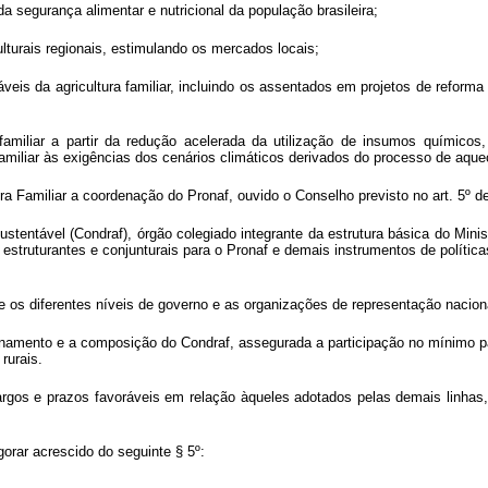
a da segurança alimentar e nutricional da população brasileira;
ulturais regionais, estimulando os mercados locais;
ráveis da agricultura familiar, incluindo os assentados em projetos de refor
amiliar a partir da redução acelerada da utilização de insumos químicos,
familiar às exigências dos cenários climáticos derivados do processo de aque
a Familiar a coordenação do Pronaf, ouvido o Conselho previsto no art. 5º d
tentável (Condraf), órgão colegiado integrante da estrutura básica do Minist
 estruturantes e conjunturais para o Pronaf e demais instrumentos de políticas
e os diferentes níveis de governo e as organizações de representação naciona
onamento e a composição do Condraf, assegurada a participação no mínimo pa
rurais.
gos e prazos favoráveis em relação àqueles adotados pelas demais linhas,
gorar acrescido do seguinte § 5º: