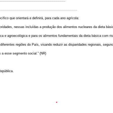
................................................................
.............................................................................
ífico que orientará e definirá, para cada ano agrícola:
ioridades, nessas incluídas a produção dos alimentos nucleares da dieta básic
nica e agroecológica e para os alimentos fundamentais da dieta básica com ris
s diferentes regiões do País, visando reduzir as disparidades regionais, segu
is a esse segmento social.” (NR)
epública.
*