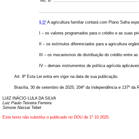
“Art. 8º ......................................................................
................................................................................
§ 5º
A agricultura familiar contará com Plano Safra espec
I – os valores programados para o crédito e as suas pr
II – os estímulos diferenciados para a agricultura orgâ
III – os mecanismos de distribuição do crédito entre a
IV – demais instrumentos de política agrícola aplicáve
Art. 8º
Esta Lei entra em vigor na data de sua publicação.
Brasília, 30 de setembro de 2025; 204º da Independência e 137º da R
LUIZ INÁCIO LULA DA SILVA
Luiz Paulo Teixeira Ferreira
Simone Nassar Tebet
Este texto não substitui o publicado no DOU de 1º.10.2025.