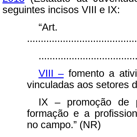
seguintes incisos VIII e IX:
“Ar
........................................
...................................
VIII –
fomento a ativ
vinculadas aos setores d
IX – promoção de 
formação e a profission
no campo.” (NR)