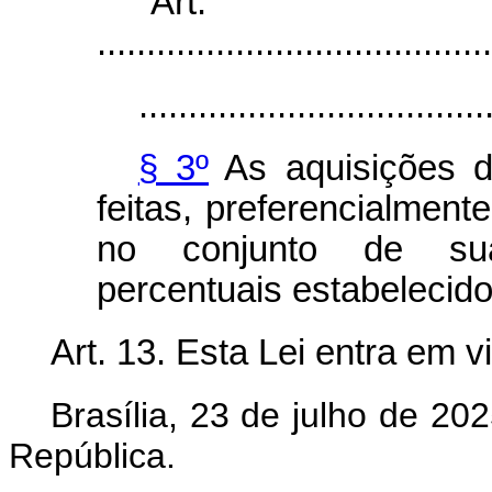
“Ar
........................................
...................................
§ 3º
As aquisições de
feitas, preferencialment
no conjunto de sua
percentuais estabelecid
Art. 13.
Esta Lei entra em v
Brasília, 23 de julho de 2
República.