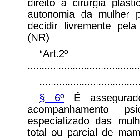
direito a cirurgia plást
autonomia da mulher p
decidir livremente pel
(NR)
“Art.2º
........................................
...................................
§ 6º
É assegurado
acompanhamento psico
especializado das mul
total ou parcial de mam