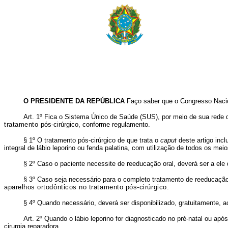
O PRESIDENTE DA REPÚBLICA
Faço saber que o Congresso Nacion
Art. 1º Fica o Sistema Único de Saúde (SUS), por meio de sua rede de
tratamento
pós-cirúrgico, conforme regulamento
.
§ 1º O tratamento pós-cirúrgico de que trata o
caput
deste artigo incl
integral de lábio leporino ou fenda palatina, com utilização de todos os mei
§ 2º Caso o paciente necessite de reeducação oral, deverá ser a ele
§ 3º Caso seja necessário para o completo tratamento de reeducação 
aparelhos ortodônticos no tratamento pós-cirúrgico.
§ 4º Quando necessário, deverá ser disponibilizado, gratuitamente, 
Art. 2º Quando o lábio leporino for diagnosticado no pré-natal ou a
cirurgia reparadora.