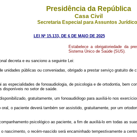
Presidência da República
Casa Civil
Secretaria Especial para Assuntos Jurídic
LEI Nº 15.133, DE 6 DE MAIO DE 2025
Estabelece a obrigatoriedade da pres
Sistema Único de Saúde (SUS)
.
al decreta e eu sanciono a seguinte Lei:
 unidades públicas ou conveniadas, obrigado a prestar serviço gratuito de ci
ui as especialidades de fonoaudiologia, de psicologia e de ortodontia, bem 
os disponíveis no setor de saúde.
 disponibilizado, gratuitamente, um fonoaudiólogo para auxiliá-lo nos exercí
oral, o paciente deverá também ser assistido, gratuitamente, por um ortodon
acompanhamento psicológico ao paciente, a fim de auxiliá-lo em todas as su
pós o nascimento, o recém-nascido será encaminhado tempestivamente a centr