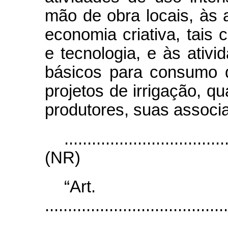
mão de obra locais, às a
economia criativa, tais
e tecnologia, e às ativ
básicos para consumo 
projetos de irrigação, q
produtores, suas associ
...................................
(NR)
“Ar
........................................