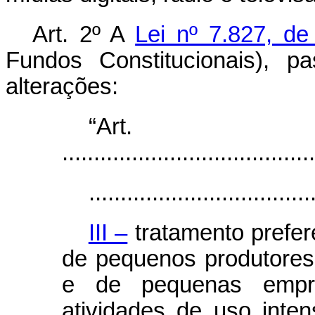
Art. 2º
A
Lei nº 7.827, d
Fundos Constitucionais), p
alterações:
“Ar
........................................
...................................
III –
tratamento prefere
de pequenos produtores 
e de pequenas empr
atividades de uso inte