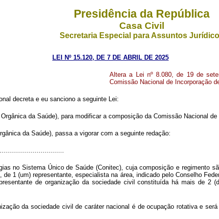
Presidência da República
Casa Civil
Secretaria Especial para Assuntos Jurídic
LEI Nº 15.120, DE 7 DE ABRIL DE 2025
Altera a Lei nº 8.080, de 19 de set
Comissão Nacional de Incorporação de
al decreta e eu sanciono a seguinte Lei:
 Orgânica da Saúde), para modificar a composição da Comissão Nacional de 
Orgânica da Saúde), passa a vigorar com a seguinte redação:
................................
ias no Sistema Único de Saúde (Conitec), cuja composição e regimento são
de 1 (um) representante, especialista na área, indicado pelo Conselho Feder
presentante de organização da sociedade civil constituída há mais de 2 (
zação da sociedade civil de caráter nacional é de ocupação rotativa e será 