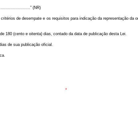
...........................” (NR)
critérios de desempate e os requisitos para indicação da representação da o
de 180 (cento e oitenta) dias, contado da data de publicação desta Lei.
ias de sua publicação oficial.
ca.
*