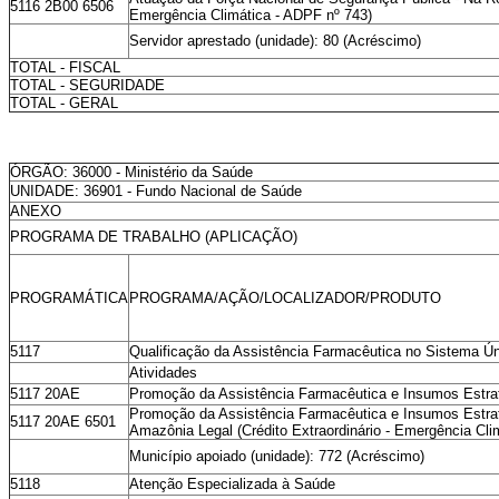
5116 2B00 6506
Emergência Climática - ADPF nº 743)
Servidor aprestado (unidade): 80 (Acréscimo)
TOTAL - FISCAL
TOTAL - SEGURIDADE
TOTAL - GERAL
ÓRGÃO: 36000 - Ministério da Saúde
UNIDADE: 36901 - Fundo Nacional de Saúde
ANEXO
PROGRAMA DE TRABALHO (APLICAÇÃO)
PROGRAMÁTICA
PROGRAMA/AÇÃO/LOCALIZADOR/PRODUTO
5117
Qualificação da Assistência Farmacêutica no Sistema Ú
Atividades
5117 20AE
Promoção da Assistência Farmacêutica e Insumos Estra
Promoção da Assistência Farmacêutica e Insumos Estra
5117 20AE 6501
Amazônia Legal (Crédito Extraordinário - Emergência Cli
Município apoiado (unidade): 772 (Acréscimo)
5118
Atenção Especializada à Saúde