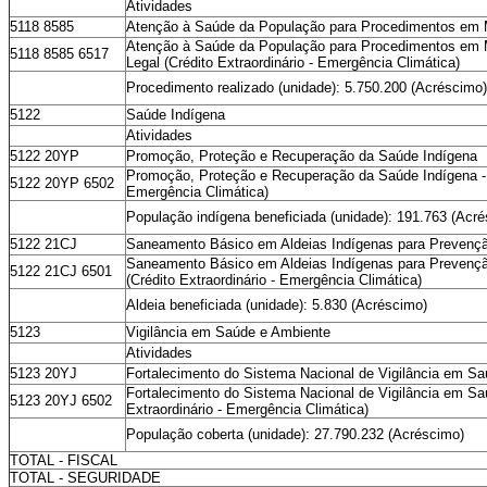
Atividades
5118 8585
Atenção à Saúde da População para Procedimentos em 
Atenção à Saúde da População para Procedimentos em 
5118 8585 6517
Legal (Crédito Extraordinário - Emergência Climática)
Procedimento realizado (unidade): 5.750.200 (Acréscimo)
5122
Saúde Indígena
Atividades
5122 20YP
Promoção, Proteção e Recuperação da Saúde Indígena
Promoção, Proteção e Recuperação da Saúde Indígena - N
5122 20YP 6502
Emergência Climática)
População indígena beneficiada (unidade): 191.763 (Acr
5122 21CJ
Saneamento Básico em Aldeias Indígenas para Prevenç
Saneamento Básico em Aldeias Indígenas para Prevençã
5122 21CJ 6501
(Crédito Extraordinário - Emergência Climática)
Aldeia beneficiada (unidade): 5.830 (Acréscimo)
5123
Vigilância em Saúde e Ambiente
Atividades
5123 20YJ
Fortalecimento do Sistema Nacional de Vigilância em S
Fortalecimento do Sistema Nacional de Vigilância em Sa
5123 20YJ 6502
Extraordinário - Emergência Climática)
População coberta (unidade): 27.790.232 (Acréscimo)
TOTAL - FISCAL
TOTAL - SEGURIDADE