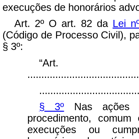
execuções de honorários advo
Art. 2º O art. 82 da
Lei n
(Código de Processo Civil), p
§ 3º:
“Ar
........................................
...................................
§ 3º
Nas ações d
procedimento, comum 
execuções ou cump