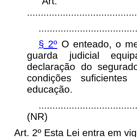
“Ar
........................................
...................................
§ 2º
O enteado, o me
guarda judicial equi
declaração do segura
condições suficientes
educação.
...................................
(NR)
Art. 2º Esta Lei entra em vi