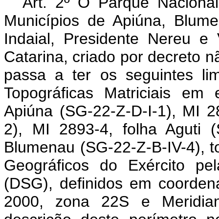
Art. 2º O Parque Nacional da Serra do Itajaí, localizado nos Municípios de Apiúna, Blumenau, Botuverá, Gaspar, Guabiruba, Indaial, Presidente Nereu e Vidal Ramos, no Estado de Santa Catarina, criado por decreto não numerado de 4 de junho de 2004, passa a ter os seguintes limites, descritos a partir das Cartas Topográficas Matriciais em escala 1:50.000, MI 2893-1, folha Apiúna (SG-22-Z-D-I-1), MI 2893-2, folha Botuverá (SG-22-Z-D-I-2), MI 2893-4, folha Aguti (SG-22-Z-D-I-4) e MI 2881-4, folha Blumenau (SG-22-Z-B-IV-4), todas publicadas no Banco de Dados Geográficos do Exército pela Diretoria do Serviço Geográfico (DSG), definidos em coordenadas planas UTM, DATUM SIRGAS 2000, zona 22S e Meridiano Central 51° W.Gr.: inicia-se a descrição deste perímetro no ponto 0 de coordenadas planas aproximadas (c.p.a.), E 688700,8752 e N 7009124,1702, localizado na curva de nível de 200 m; deste segue em linha reta até o ponto 1 de c.p.a. E 688586,9715 e N 7009065,7031, localizado na curva de nível de 300 m; deste segue pela referida curva até o ponto 2 de c.p.a. E 687336,0057 e N 7008260,0298, localizado no córrego sem denominação, afluente do Ribeirão Minas de Prata; deste segue pelo referido córrego até o ponto 3 de c.p.a. E 687453,5157 e N 7008166,5521; deste segue em linha reta até o ponto 4 de c.p.a. E 687361,6641 e N 7008046,8600, localizado no Ribeirão Minas da Prata; deste segue pelo referido ribeirão até o ponto 5 de c.p.a. E 686983,4966 e N 7007949,7109, localizado na curva de nível de 280 m; deste segue pela referida curva até o ponto 6 de c.p.a. E 687356,0073 e N 7007944,0833; deste segue em linha reta até o ponto 7 de c.p.a. E 687575,1083 e N 7007803,8524, localizado no córrego sem denominação, afluente do Ribeirão Minas de Prata; deste segue pelo referido córrego até o ponto 8 de c.p.a. E 687656,8556 e N 7007873,9015, localizado na curva de nível de 300 m; deste segue pela referida curva até o ponto 9 de c.p.a. E 688474,6772 e N 7008044,8171; deste segue em linha reta até o ponto 10 de c.p.a. E 689125,547 e N 7007764,5553, localizado no Rio Garcia; deste segue pelo referido rio até o ponto 11 de c.p.a. E 688990,3379 e N 7007353,5388, localizado na confluência do Rio Garcia com um córrego sem denominação; deste segue pelo referido córrego até o ponto 12 de c.p.a. E 689208,8842 e N 7007105,6238, localizado na curva de nível de 400 m; deste segue pela referida curva até o ponto 13 de c.p.a. E 690623,3495 e N 7008045,8666; deste segue em linha reta até o ponto 14 de c.p.a. E 690735,0833 e N 7008278,7577, localizado em um córrego sem denominação; deste segue pelo referido córrego, passando pelo ponto 15 de c.p.a. E 690832,5925 e N 7008233,4437; até o ponto 16 de c.p.a. E 691014,7793 e N 7008204,5861, localizado em uma estrada sem denominação; deste segue pela referida estrada até o ponto 17 de c.p.a. E 691320,109 e N 7007971,7523, localizada em um córrego sem denominação; deste segue pelo referido córrego até o ponto 18 de c.p.a. E 691371,9675 e N 7008025,7274, localizado na curva de nível de 500 m; deste segue pela referida curva até o ponto 19 de c.p.a. E 690748,1916 e N 7008817,3918; deste segue em linha reta, até o ponto 20 de c.p.a. E 688832,5478 e N 7009587,6262, localizado na faixa de domínio da estrada Santa Maria; deste segue pela referida faixa até o ponto 21 de c.p.a. E 688750,8467 e N 7010054,3207, localizado na curva de nível de 200 m; deste segue pela referida curva até o ponto 22 de c.p.a. E 689200,7923 e N 7010650,2670; deste segue por linhas retas, passando pelo ponto 23 de c.p.a. E 689244,9756 e N 7010900,8731, localizado na confluência do Rio Garcia com um córrego sem denominação; até o ponto 24 de c.p.a. E 689507,3021 e N 7010928,7359, localizado na curva de nível de 300 m; deste segue pela referida curva até o ponto 25 de c.p.a. E 689975,8885 e N 7011469,7460, localizado em um córrego sem denominação; deste segue pelo referido córrego até o ponto 26 de c.p.a. E 690245,4096 e N 7011222,0691; deste segue em linha reta até o ponto 27 de c.p.a. E 690466,8109 e N 7011407,6356, localizado na curva de nível de 400 m; deste segue pela referida curva até o ponto 28 de c.p.a. E 690961,8735 e N 7011463,3420, localizado em um córrego sem denomina