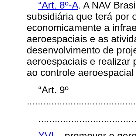
“Art. 8º-A
. A NAV Brasi
subsidiária que terá por 
economicamente a infrae
aeroespaciais e as ativi
desenvolvimento de proj
aeroespaciais e realizar 
ao controle aeroespacial 
“Art. 9º
........................................
...................................
XVI –
promover e geren