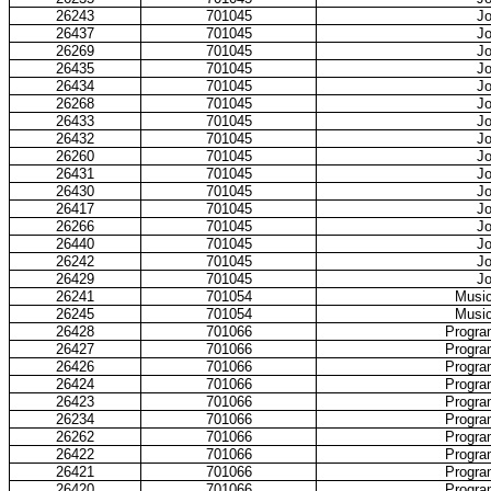
26243
701045
Jo
26437
701045
Jo
26269
701045
Jo
26435
701045
Jo
26434
701045
Jo
26268
701045
Jo
26433
701045
Jo
26432
701045
Jo
26260
701045
Jo
26431
701045
Jo
26430
701045
Jo
26417
701045
Jo
26266
701045
Jo
26440
701045
Jo
26242
701045
Jo
26429
701045
Jo
26241
701054
Music
26245
701054
Music
26428
701066
Progra
26427
701066
Progra
26426
701066
Progra
26424
701066
Progra
26423
701066
Progra
26234
701066
Progra
26262
701066
Progra
26422
701066
Progra
26421
701066
Progra
26420
701066
Progra