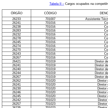
Tabela II –
Cargos ocupados na competênc
ÓRGÃO
CÓDIGO
DEN
26233
701007
Assistente Téc
26241
701016
Co
26238
701016
Co
26283
701016
Co
26232
701016
Co
26278
701016
Co
26245
701016
Co
26274
701016
Co
26270
701016
Co
26243
701016
Co
26267
701016
Co
26421
701019
Diretor d
26241
701019
Diretor d
26240
701019
Diretor d
26244
701019
Diretor d
26267
701019
Diretor d
26262
701020
Diretor
26241
701020
Diretor
26230
701020
Diretor
26246
701020
Diretor
26245
701020
Diretor
26242
701023
Diretor
26257
701023
Diretor
26235
701023
Diretor