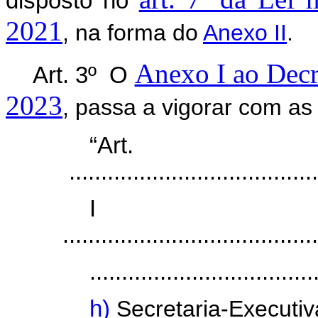
disposto no
2021
, na forma do
Anexo II
.
Anexo I ao Decre
Art. 3º O
2023
, passa a vigorar com as
“Ar
.......................................
I
........................................
...................................
h)
Secretaria-Executiv