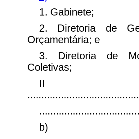
1. Gabinete;
2. Diretoria de Ge
Orçamentária; e
3. Diretoria de M
Coletivas;
I
........................................
...................................
b)
........................................