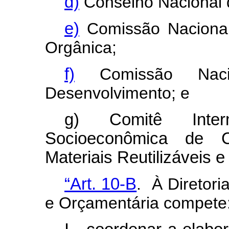
d)
Conselho Nacional 
e)
Comissão Nacional
Orgânica;
f)
Comissão Naci
Desenvolvimento; e
g) Comitê Interm
Socioeconômica de 
Materiais Reutilizáveis e
“Art. 10-B
. À Diretori
e Orçamentária compete