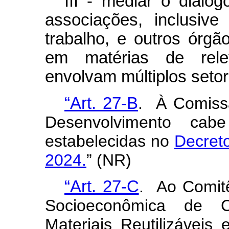
III - mediar o diálo
associações, inclusiv
trabalho, e outros órgã
em matérias de rele
envolvam múltiplos seto
“Art. 27-B
. À Comiss
Desenvolvimento cab
estabelecidas no
Decreto
2024.
” (NR)
“Art. 27-C
. Ao Comitê
Socioeconômica de 
Materiais Reutilizáveis