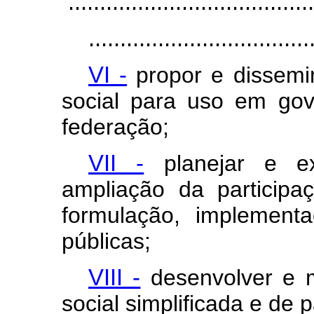
.......................................
...................................
VI -
propor e dissemi
social para uso em gov
federação;
VII -
planejar e ex
ampliação da particip
formulação, implementa
públicas;
VIII -
desenvolver e 
social simplificada e de p