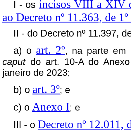
incisos VIII a XIV 
I - os
ao Decreto nº 11.363, de 1º
II - do Decreto nº 11.397, d
art. 2º
a) o
, na parte em 
caput
do art. 10-A do Anexo 
janeiro de 2023;
art. 3º
b) o
; e
Anexo I
c) o
; e
Decreto nº 12.011, 
III - o