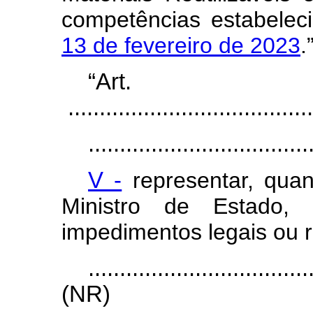
competências estabele
13 de fevereiro de 2023
.
“Ar
.......................................
...................................
V -
representar, quan
Ministro de Estado,
impedimentos legais ou 
...................................
(NR)