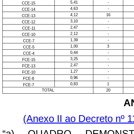
5,41
-
CCE-15
4,63
-
CCE-14
4,12
16
CCE-13
3,10
-
CCE-12
2,47
-
CCE-11
2,12
-
CCE-10
1,39
-
CCE-7
1,00
3
CCE-5
0,44
-
CCE-4
3,25
-
FCE-15
2,47
-
FCE-13
1,27
-
FCE-10
0,96
-
FCE-8
0,83
1
FCE-7
TOTAL
20
AN
(Anexo II ao Decreto nº 1
“a) QUADRO DEMONS