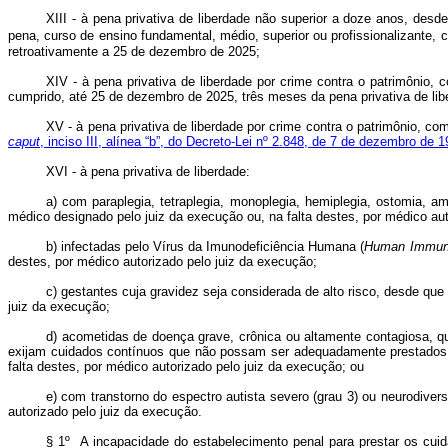
XIII - à pena privativa de liberdade não superior a doze anos, des
pena, curso de ensino fundamental, médio, superior ou profissionalizante, c
retroativamente a 25 de dezembro de 2025;
XIV - à pena privativa de liberdade por crime contra o patrimôni
cumprido, até 25 de dezembro de 2025, três meses da pena privativa de lib
XV - à pena privativa de liberdade por crime contra o patrimônio,
caput
, inciso III, alínea “b”, do Decreto-Lei nº 2.848, de 7 de dezembro de 
XVI - à pena privativa de liberdade:
a) com paraplegia, tetraplegia, monoplegia, hemiplegia, ostomia, am
médico designado pelo juiz da execução ou, na falta destes, por médico au
b) infectadas pelo Vírus da Imunodeficiência Humana (
Human Immuno
destes, por médico autorizado pelo juiz da execução;
c) gestantes cuja gravidez seja considerada de alto risco, desde que
juiz da execução;
d) acometidas de doença grave, crônica ou altamente contagiosa, que
exijam cuidados contínuos que não possam ser adequadamente prestados n
falta destes, por médico autorizado pelo juiz da execução; ou
e) com transtorno do espectro autista severo (grau 3) ou neurodiver
autorizado pelo juiz da execução.
§ 1º A incapacidade do estabelecimento penal para prestar os cuid