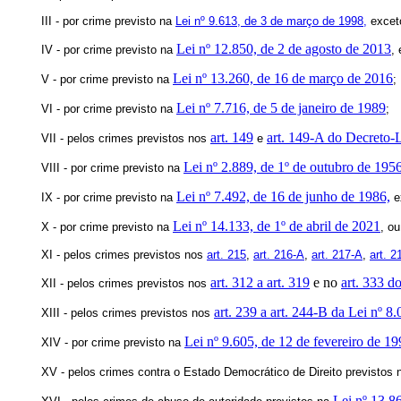
III - por crime previsto na
Lei nº 9.613, de 3 de março de 1998
,
exceto
Lei nº 12.850, de 2 de agosto de 2013
IV - por crime previsto na
,
Lei nº 13.260, de 16 de março de 2016
V - por crime previsto na
;
Lei nº 7.716, de 5 de janeiro de 1989
VI - por crime previsto na
;
art. 149
art. 149-A do Decreto-
VII - pelos crimes previstos nos
e
Lei nº 2.889, de 1º de outubro de 195
VIII - por crime previsto na
Lei nº 7.492, de 16 de junho de 1986,
IX - por crime previsto na
ex
Lei nº 14.133, de 1º de abril de 2021
X - por crime previsto na
, o
XI - pelos crimes previstos nos
art. 215
,
art. 216-A
,
art. 217-A
,
art. 2
art. 312 a art. 319
e no
art. 333 d
XII - pelos crimes previstos nos
art. 239 a art. 244-B da Lei nº 8
XIII - pelos crimes previstos nos
Lei nº 9.605, de 12 de fevereiro de 1
XIV - por crime previsto na
XV - pelos crimes contra o Estado Democrático de Direito previstos
Lei nº 13.8