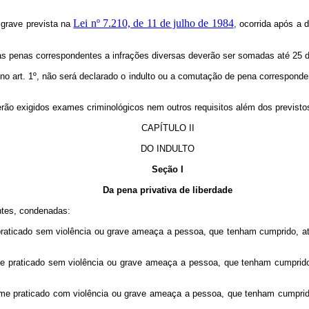
Lei nº 7.210, de 11 de julho de 1984
a grave prevista na
, ocorrida após a
 as penas correspondentes a infrações diversas deverão ser somadas até 25
no art. 1º, não será declarado o indulto ou a comutação de pena correspond
erão exigidos exames criminológicos nem outros requisitos além dos previsto
CAPÍTULO II
DO INDULTO
Seção I
Da pena privativa de liberdade
ntes, condenadas:
ime praticado sem violência ou grave ameaça a pessoa, que tenham cumprido, 
crime praticado sem violência ou grave ameaça a pessoa, que tenham cumprid
r crime praticado com violência ou grave ameaça a pessoa, que tenham cumpri