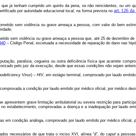
de que já tenham cumprido um quinto da pena, se não reincidentes, ou um q
art. 126 da
ertificado por autoridade educacional local, na forma prevista no
o, cometido sem violência ou grave ameaça a pessoa, com valor do bem esti
erdade;
 cometido sem violência ou grave ameaça a pessoa que, até 25 de dezembro d
1940
– Código Penal, excetuada a necessidade de reparação do dano nas hipóte
putação, paralisia, cegueira ou outra deficiência física que acarrete comp
torizado pelo juiz da execução, desde que essas condições não sejam anterio
deficiency Virus
) –
HIV
, em estágio terminal, comprovado por laudo emitido 
 comprovada a condição por laudo emitido por médico oficial, por médico desi
 apresentem grave limitação ambulatorial ou severa restrição para participa
o estabelecimento, comprovadas a doença e a inadequação por laudo emitid
sas em condição análoga, comprovado por laudo emitido por médico oficial, 
ados necessários de que trata o inciso XVI, alínea “d”, do
caput
a pessoas 