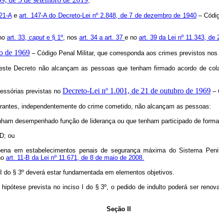
;
121-A
e
art. 147-A do Decreto-Lei nº 2.848, de 7 de dezembro de 1940
– Códi
 no
art. 33,
caput
e § 1º
, nos
art. 34 a art. 37
e no
art. 39 da Lei nº 11.343, de
ro de 1969
– Código Penal Militar, que corresponda aos crimes previstos nos 
neste Decreto não alcançam as pessoas que tenham firmado acordo de cola
Decreto-Lei nº 1.001, de 21 de outubro de 1969
cessórias previstas no
– 
grantes, independentemente do crime cometido, não alcançam as pessoas:
nham desempenhado função de liderança ou que tenham participado de forma
D; ou
 pena em estabelecimentos penais de segurança máxima do Sistema Penitenc
 no
art. 11-B da Lei nº 11.671, de 8 de maio de 2008.
 I do § 3º deverá estar fundamentada em elementos objetivos.
pótese prevista no inciso I do § 3º, o pedido de indulto poderá ser reno
Seção II