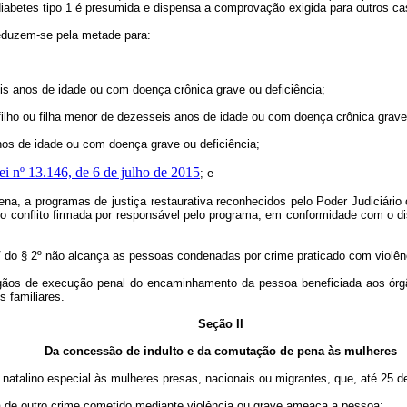
 diabetes tipo 1 é presumida e dispensa a comprovação exigida para outros ca
duzem-se pela metade para:
eis anos de idade ou com doença crônica grave ou deficiência;
ilho ou filha menor de dezesseis anos de idade ou com doença crônica grave 
nos de idade ou com doença grave ou deficiência;
Lei nº 13.146, de 6 de julho de 2015
; e
, a programas de justiça restaurativa reconhecidos pelo Poder Judiciário 
do conflito firmada por responsável pelo programa, em conformidade com o 
IV do § 2º não alcança as pessoas condenadas por crime praticado com violênc
gãos de execução penal do encaminhamento da pessoa beneficiada aos órgã
s familiares.
Seção II
Da concessão de indulto e da comutação de pena às mulheres
o natalino especial às mulheres presas, nacionais ou migrantes, que, até 25
a de outro crime cometido mediante violência ou grave ameaça a pessoa;