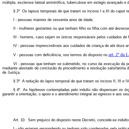
múltipla, esclerose lateral amiotrófica, tuberculose em estágio avançado e
§ 2º Os lapsos temporais de que tratam os incisos I a XI do
caput
re
I - pessoas maiores de sessenta anos de idade;
II - mulheres gestantes ou que tenham filho ou filha com até dezess
III - homens, caso sejam os únicos responsáveis pelos cuidados de f
IV - pessoas imprescindíveis aos cuidados de criança de até doze a
art. 2º da 
V - pessoas com deficiência, nos termos do disposto no
VI - pessoas que tenham se submetido, no curso da execução da pena
mediante atestado de conclusão do procedimento e resolução satisfatória 
de Justiça.
§ 3º A redução do lapso temporal de que tratam os incisos II, III e 
§ 4º As hipóteses contempladas pelo indulto não dispensam os ór
garantir a orientação, o apoio e o atendimento integral ao egresso e aos seu
Art. 10. Sem prejuízo do disposto neste Decreto, concede-se indult
I - não estejam respondendo ou tenham sido condenadas pela prátic