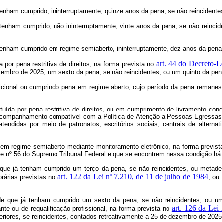
tenham cumprido, ininterruptamente, quinze anos da pena, se não reincidentes
tenham cumprido, não ininterruptamente, vinte anos da pena, se não reincid
 tenham cumprido em regime semiaberto, ininterruptamente, dez anos da pena,
art. 44 do Decreto-L
a por pena restritiva de direitos, na forma prevista no
mbro de 2025, um sexto da pena, se não reincidentes, ou um quinto da pena
ndicional ou cumprindo pena em regime aberto, cujo período da pena remane
stituída por pena restritiva de direitos, ou em cumprimento de livramento 
companhamento compatível com a Política de Atenção a Pessoas Egressas do
tendidas por meio de patronatos, escritórios sociais, centrais de altern
, em regime semiaberto mediante monitoramento eletrônico, na forma previs
te nº 56 do Supremo Tribunal Federal e que se encontrem nessa condição há 
e que já tenham cumprido um terço da pena, se não reincidentes, ou metad
art. 122 da Lei nº 7.210, de 11 de julho de 1984
rárias previstas no
, ou
esde que já tenham cumprido um sexto da pena, se não reincidentes, ou um
art. 126 da Lei
ante ou de requalificação profissional, na forma prevista no
eriores, se reincidentes, contados retroativamente a 25 de dezembro de 2025