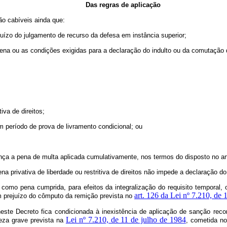
Das regras de aplicação
ão cabíveis ainda que:
juízo do julgamento de recurso da defesa em instância superior;
pena ou as condições exigidas para a declaração do indulto ou da comutação
iva de direitos;
em período de prova de livramento condicional; ou
ança a pena de multa aplicada cumulativamente, nos termos do disposto no art
 privativa de liberdade ou restritiva de direitos não impede a declaração d
omo pena cumprida, para efeitos da integralização do requisito temporal, o 
art. 126 da Lei nº 7.210, de 
m prejuízo do cômputo da remição prevista no
este Decreto fica condicionada à inexistência de aplicação de sanção recon
Lei nº 7.210, de 11 de julho de 1984
ureza grave prevista na
, cometida n