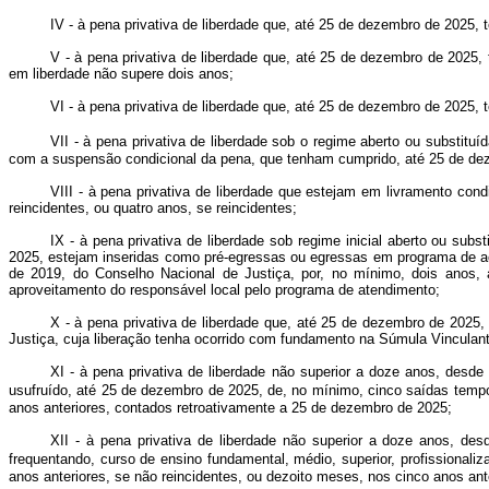
IV - à pena privativa de liberdade que, até 25 de dezembro de 2025, 
V - à pena privativa de liberdade que, até 25 de dezembro de 2025, 
em liberdade não supere dois anos;
VI - à pena privativa de liberdade que, até 25 de dezembro de 2025,
VII - à pena privativa de liberdade sob o regime aberto ou substituíd
com a suspensão condicional da pena, que tenham cumprido, até 25 de deze
VIII - à pena privativa de liberdade que estejam em livramento co
reincidentes, ou quatro anos, se reincidentes;
IX - à pena privativa de liberdade sob regime inicial aberto ou sub
2025, estejam inseridas como pré-egressas ou egressas em programa de a
de 2019, do Conselho Nacional de Justiça, por, no mínimo, dois anos, a
aproveitamento do responsável local pelo programa de atendimento;
X - à pena privativa de liberdade que, até 25 de dezembro de 2025
Justiça, cuja liberação tenha ocorrido com fundamento na Súmula Vinculan
XI - à pena privativa de liberdade não superior a doze anos, desd
usufruído, até 25 de dezembro de 2025, de, no mínimo, cinco saídas tempo
anos anteriores, contados retroativamente a 25 de dezembro de 2025;
XII - à pena privativa de liberdade não superior a doze anos, d
frequentando, curso de ensino fundamental, médio, superior, profissionaliz
anos anteriores, se não reincidentes, ou dezoito meses, nos cinco anos ant