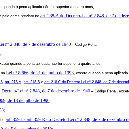
 quando a pena aplicada não for superior a quatro anos;
art. 288-A do Decreto-Lei nº 2.848, de 7 de de
 e pelo crime previsto no
Lei nº 2.848, de 7 de dezembro de 1940
– Código Penal;
6
;
ceto quando a pena aplicada não for superior a quatro anos;
Lei nº 8.666, de 21 de junho de 1993
u na
, exceto quando a pena aplicada 
18
,
art. 218-A
,
art. 218-B
e
art. 218-C do Decreto-Lei nº 2.848, de 7 de dezem
o Decreto-Lei nº 2.848, de 7 de dezembro de 1940
– Código Penal, exceto
.069, de 13 de julho de 1990
;
998
;
art. 359-I a art. 359-R do Decreto-Lei nº 2.848, de 7 de dezembro 
 nos
69, de 5 de setembro de 2019