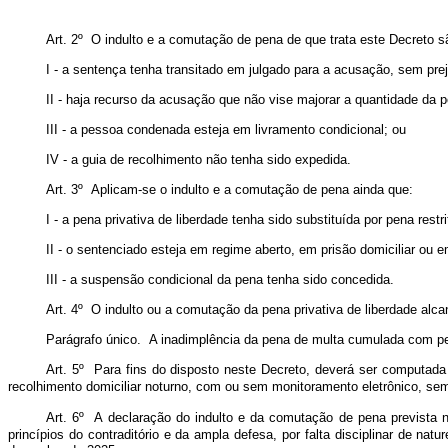
Art. 2º O indulto e a comutação de pena de que trata este Decreto s
I - a sentença tenha transitado em julgado para a acusação, sem pre
II - haja recurso da acusação que não vise majorar a quantidade da 
III - a pessoa condenada esteja em livramento condicional; ou
IV - a guia de recolhimento não tenha sido expedida.
Art. 3º Aplicam-se o indulto e a comutação de pena ainda que:
I - a pena privativa de liberdade tenha sido substituída por pena restrit
II - o sentenciado esteja em regime aberto, em prisão domiciliar ou 
III - a suspensão condicional da pena tenha sido concedida.
Art. 4º O indulto ou a comutação da pena privativa de liberdade alc
Parágrafo único. A inadimplência da pena de multa cumulada com pena
Art. 5º Para fins do disposto neste Decreto, deverá ser computada c
recolhimento domiciliar noturno, com ou sem monitoramento eletrônico, se
Art. 6º A declaração do indulto e da comutação de pena prevista n
princípios do contraditório e da ampla defesa, por falta disciplinar de nat