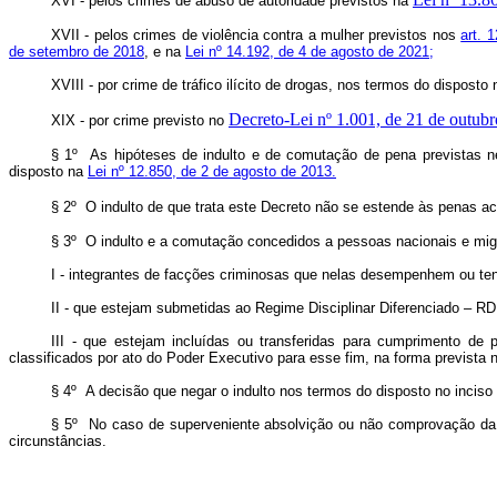
XVI - pelos crimes de abuso de autoridade previstos na
XVII - pelos crimes de violência contra a mulher previstos nos
art. 
de setembro de 2018
, e na
Lei nº 14.192, de 4 de agosto de 2021;
XVIII - por crime de tráfico ilícito de drogas, nos termos do disposto
Decreto-Lei nº 1.001, de 21 de outub
XIX - por crime previsto no
§ 1º As hipóteses de indulto e de comutação de pena previstas 
disposto na
Lei nº 12.850, de 2 de agosto de 2013.
§ 2º O indulto de que trata este Decreto não se estende às penas a
§ 3º O indulto e a comutação concedidos a pessoas nacionais e mi
I - integrantes de facções criminosas que nelas desempenhem ou te
II - que estejam submetidas ao Regime Disciplinar Diferenciado – RD
III - que estejam incluídas ou transferidas para cumprimento de
classificados por ato do Poder Executivo para esse fim, na forma prevista
§ 4º A decisão que negar o indulto nos termos do disposto no inciso
§ 5º No caso de superveniente absolvição ou não comprovação da hi
circunstâncias.