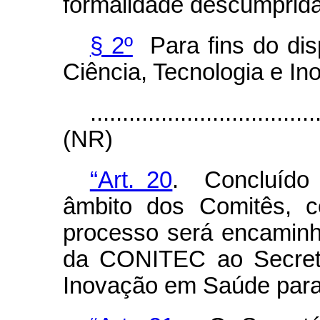
formalidade descumprida
§ 2º
Para fins do disp
Ciência, Tecnologia e I
...................................
(NR)
“Art. 20
. Concluído 
âmbito dos Comitês, c
processo será encaminh
da CONITEC ao Secretá
Inovação em Saúde para