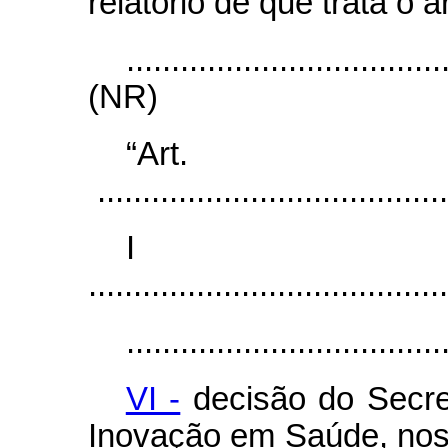
relatório de que trata o ar
...................................
(NR)
“Ar
.......................................
I
........................................
...................................
VI -
decisão do Secret
Inovação em Saúde, nos 