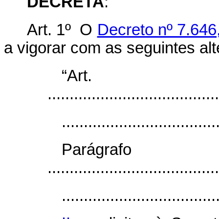
DECRETA
:
Art. 1º O
Decreto nº 7.646
a vigorar com as seguintes al
“Ar
.......................................
...................................
Parágr
.......................................
...................................