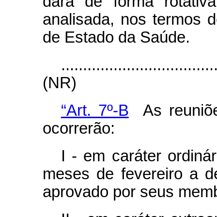
dará de forma rotativ
analisada, nos termos d
de Estado da Saúde.
...................................
(NR)
“Art. 7º-B
As reuniõ
ocorrerão:
I - em caráter ordiná
meses de fevereiro a d
aprovado por seus memb