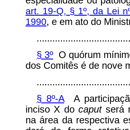
especialidade ou patolo
art. 19-Q, § 1º, da Lei 
1990
, e em ato do Minis
...................................
§ 3º
O quórum mínimo 
dos Comitês é de nove 
...................................
§ 8º-A
A participaçã
inciso X do
caput
será r
na área da respectiva e