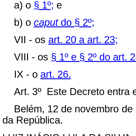
a) o
§ 1º;
e
b) o
caput
do § 2º;
VII - os
art. 20 a art. 23;
VIII - os
§ 1º e § 2º do art. 
IX - o
art. 26.
Art. 3º Este Decreto entra 
Belém, 12 de novembro de 
da República.