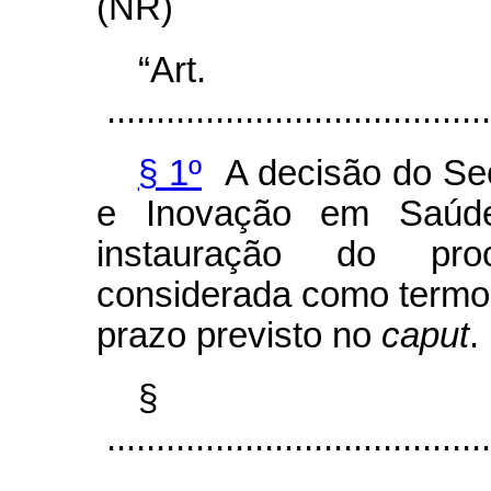
(NR)
“Ar
.......................................
§ 1º
A decisão do Secr
e Inovação em Saúde
instauração do proc
considerada como termo 
prazo previsto no
caput
.
§
.......................................