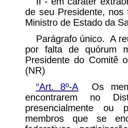
II - em caráter extra
de seu Presidente, nos
Ministro de Estado da S
Parágrafo único. A re
por falta de quórum m
Presidente do Comitê o
(NR)
“Art. 8º-A
Os memb
encontrarem no Dist
presencialmente ou p
membros que se enc