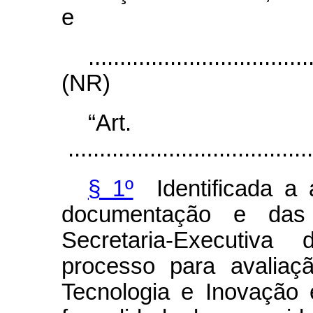
e
...................................
(NR)
“Ar
.......................................
§ 1º
Identificada a 
documentação e das 
Secretaria-Executi
processo para avaliaç
Tecnologia e Inovação