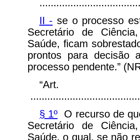
...................................
II -
se o processo est
Secretário de Ciência
Saúde, ficam sobrestad
prontos para decisão 
processo pendente.” (N
“Ar
.......................................
§ 1º
O recurso de que
Secretário de Ciência
Saúde, o qual, se não r