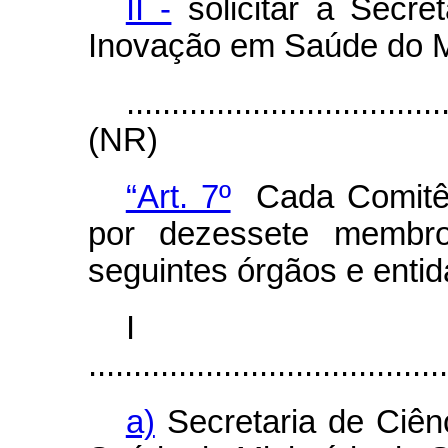
II -
solicitar à Secret
Inovação em Saúde do Mi
...................................
(NR)
“Art. 7º
Cada Comitê
por dezessete membro
seguintes órgãos e entid
I
........................................
a)
Secretaria de Ciên