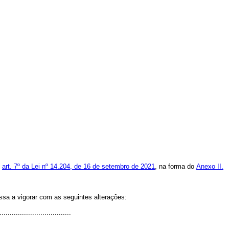
o
art. 7º da Lei nº 14.204, de 16 de setembro de 2021
, na forma do
Anexo II.
ssa a vigorar com as seguintes alterações:
..................................
.....................................