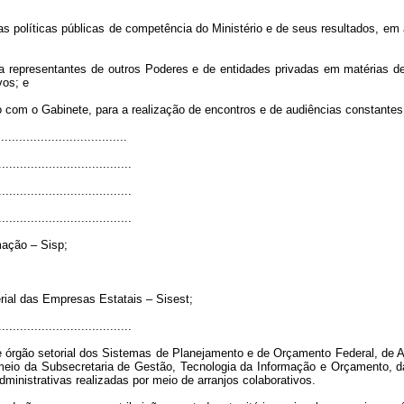
as políticas públicas de competência do Ministério e de seus resultados, em
o a representantes de outros Poderes e de entidades privadas em matérias 
vos; e
ão com o Gabinete, para a realização de encontros e de audiências constante
...................................
.....................................
.....................................
.....................................
mação – Sisp;
ial das Empresas Estatais – Sisest;
.....................................
 órgão setorial dos Sistemas de Planejamento e de Orçamento Federal, de Ad
r meio da Subsecretaria de Gestão, Tecnologia da Informação e Orçamento, d
ministrativas realizadas por meio de arranjos colaborativos.