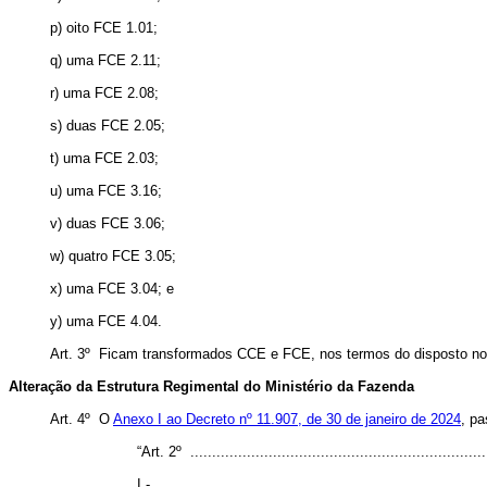
p) oito FCE 1.01;
q) uma FCE 2.11;
r) uma FCE 2.08;
s) duas FCE 2.05;
t) uma FCE 2.03;
u) uma FCE 3.16;
v) duas FCE 3.06;
w) quatro FCE 3.05;
x) uma FCE 3.04; e
y) uma FCE 4.04.
Art. 3º Ficam transformados CCE e FCE, nos termos do disposto n
Alteração da Estrutura Regimental do Ministério da Fazenda
Art. 4º O
Anexo I ao Decreto nº 11.907, de 30 de janeiro de 2024
, pa
“Art. 2º .....................................................................
I - ............................................................................