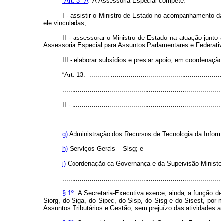
“Art. 3º-A
À Assessoria Especial compete:
I - assistir o Ministro de Estado no acompanhamento d
ele vinculadas;
II - assessorar o Ministro de Estado na atuação junt
Assessoria Especial para Assuntos Parlamentares e Federati
III - elaborar subsídios e prestar apoio, em coordenaç
“Art. 13. ...................................................................
................................................................................
II - ...........................................................................
................................................................................
g)
Administração dos Recursos de Tecnologia da Infor
h)
Serviços Gerais – Sisg; e
i)
Coordenação da Governança e da Supervisão Minister
................................................................................
§ 1º
A Secretaria-Executiva exerce, ainda, a função de
Siorg, do Siga, do Sipec, do Sisp, do Sisg e do Sisest, po
Assuntos Tributários e Gestão, sem prejuízo das atividades ad