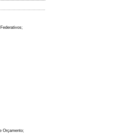
.....................................
 Federativos;
 e Orçamento;
.....................................