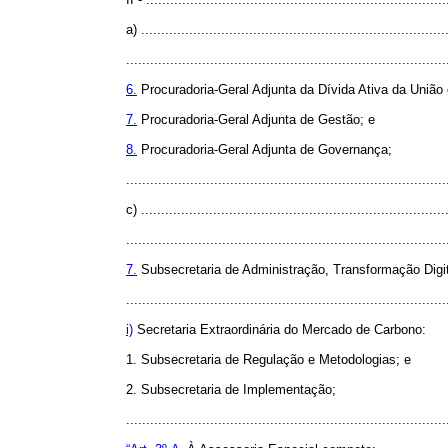
a) ............................................................................
................................................................................
6.
Procuradoria-Geral Adjunta da Dívida Ativa da União
7.
Procuradoria-Geral Adjunta de Gestão; e
8.
Procuradoria-Geral Adjunta de Governança;
................................................................................
c) ............................................................................
................................................................................
7.
Subsecretaria de Administração, Transformação Digit
................................................................................
i)
Secretaria Extraordinária do Mercado de Carbono:
1. Subsecretaria de Regulação e Metodologias; e
2. Subsecretaria de Implementação;
..............................................................................