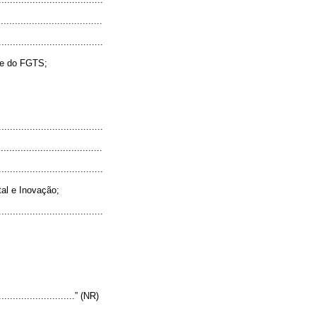
.....................................
.....................................
 e do FGTS;
.....................................
.....................................
.....................................
al e Inovação;
.....................................
.............................” (NR)