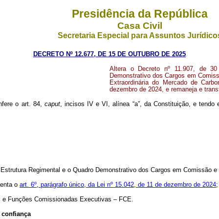
Presidência da República
Casa Civil
Secretaria Especial para Assuntos Jurídico
DECRETO Nº 12.677, DE 15 DE OUTUBRO DE 2025
Altera o Decreto nº 11.907, de 30
Demonstrativo dos Cargos em Comissão
Extraordinária do Mercado de Carbon
dezembro de 2024, e remaneja e tran
nfere o art. 84,
caput
, incisos IV e VI, alínea “a”, da Constituição, e tendo
a Estrutura Regimental e o Quadro Demonstrativo dos Cargos em Comissão e 
menta o
art. 6º, parágrafo único, da Lei nº 15.042, de 11 de dezembro de 2024
;
CE e Funções Comissionadas Executivas – FCE.
 confiança