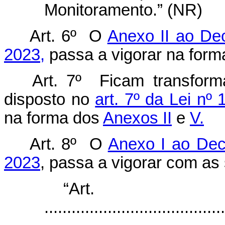
Monitoramento.” (NR)
Art. 6º O
Anexo II ao Dec
2023,
passa a vigorar na for
Art. 7º Ficam transfo
disposto no
art. 7º da Lei nº
na forma dos
Anexos II
e
V.
Art. 8º O
Anexo I ao Decr
2023
, passa a vigorar com as 
“Ar
........................................