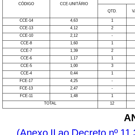
CÓDIGO
CCE-UNITÁRIO
QTD.
V
CCE-14
4,63
1
CCE-13
4,12
2
CCE-10
2,12
-
CCE-8
1,60
1
CCE-7
1,39
2
CCE-6
1,17
1
CCE-5
1,00
3
CCE-4
0,44
1
FCE-17
4,25
-
FCE-13
2,47
-
FCE-11
1,48
1
TOTAL
12
A
(Anexo
II
ao
Decreto
nº
11.