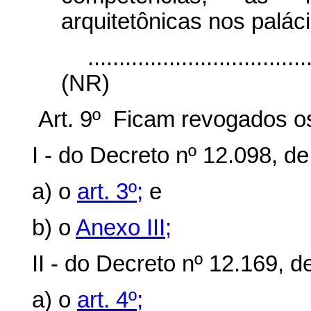
arquitetônicas nos paláci
...................................
(NR)
Art. 9º Ficam revogados os
I - do Decreto nº 12.098, de
a) o
art. 3º;
e
b) o
Anexo III;
II - do Decreto nº 12.169, 
a) o
art. 4º;