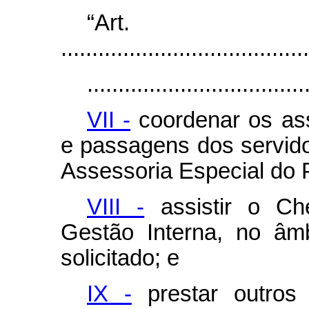
“Ar
........................................
...................................
VII -
coordenar os ass
e passagens dos servid
Assessoria Especial do 
VIII -
assistir o Ch
Gestão Interna, no âm
solicitado; e
IX -
prestar outros 