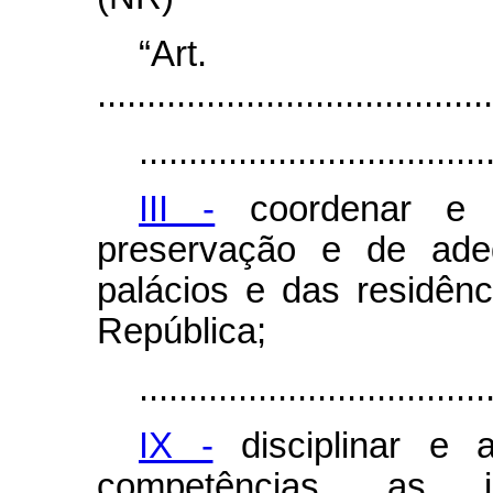
“Ar
........................................
...................................
III -
coordenar e e
preservação e de ade
palácios e das residênc
República;
...................................
IX -
disciplinar e 
competências, as in