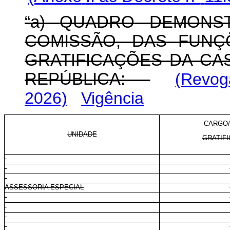
“a)
QUADRO
DEMONST
COMISSÃO,
DAS
FUNÇ
GRATIFICAÇÕES DA CAS
REPÚBLICA:
(Revog
2026)
Vigência
CARGO/
UNIDADE
GRATIFI
ASSESSORIA ESPECIAL