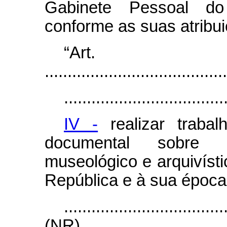
Gabinete Pessoal do
conforme as suas atribui
“Ar
........................................
...................................
IV -
realizar trabal
documental sobre o
museológico e arquivísti
República e à sua época
...................................
(NR)