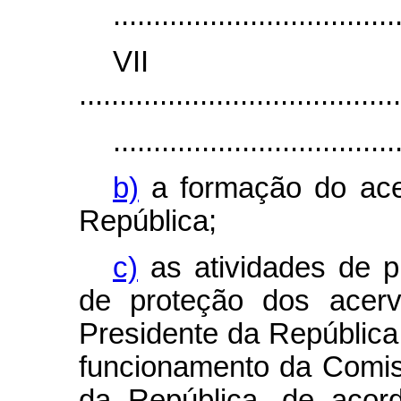
...................................
VI
........................................
...................................
b)
a formação do ace
República;
c)
as atividades de p
de proteção dos acerv
Presidente da República
funcionamento da Comi
da República, de aco