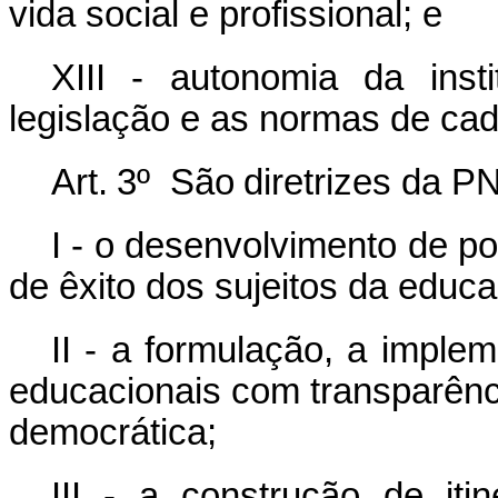
vida social e profissional; e
XIII - autonomia da insti
legislação e as normas de cad
Art.
3
º
São
diretrizes
da
PN
I - o desenvolvimento de p
de êxito dos sujeitos da educa
II - a formulação, a imple
educacionais com transparênci
democrática;
III - a construção de itin