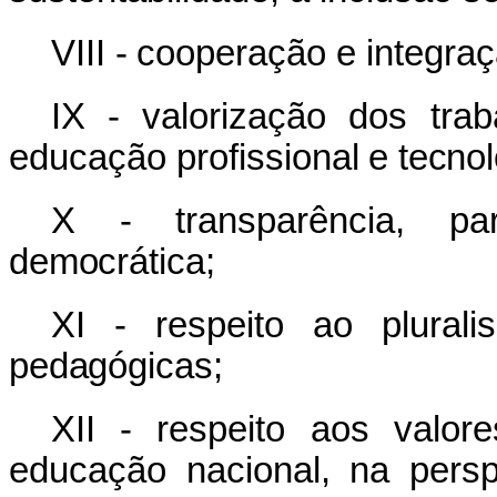
VIII -
cooperação
e
integra
IX -
valorização
dos
tra
educação
profissional
e
tecnol
X -
transparência,
pa
democrática;
XI -
respeito
ao
plurali
pedagógicas;
XII - respeito aos valore
educação nacional, na pers