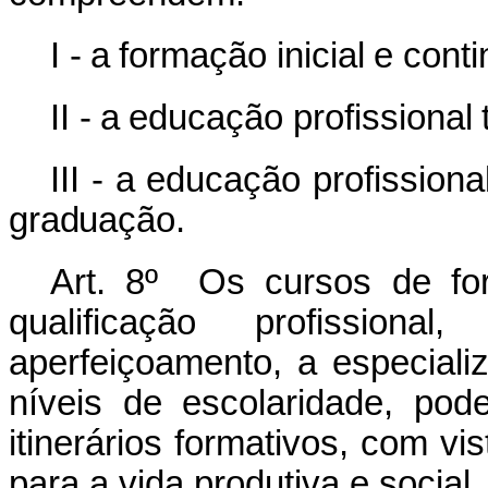
I -
a
formação
inicial
e
cont
II -
a
educação
profissional
III -
a
educação
profissiona
graduação.
Art. 8º Os cursos de for
qualificação profissiona
aperfeiçoamento, a especiali
níveis de escolaridade, po
itinerários formativos,
com vis
para a vida produtiva e social.