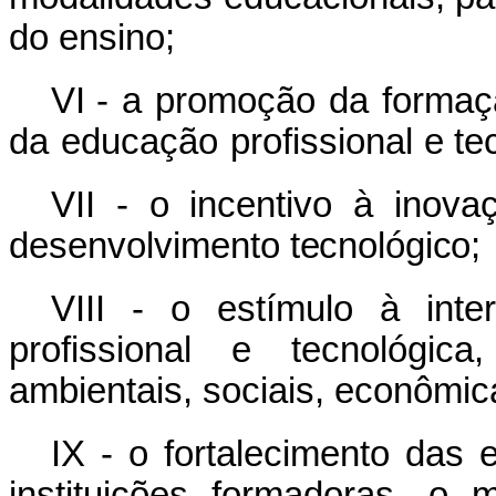
do ensino;
VI -
a
promoção
da
formaç
da
educação
profissional
e
te
VII -
o
incentivo
à
inova
desenvolvimento
tecnológico;
VIII -
o
estímulo
à
inte
profissional
e
tecnológica,
ambientais, sociais, econômica
IX - o fortalecimento das 
instituições formadoras, o