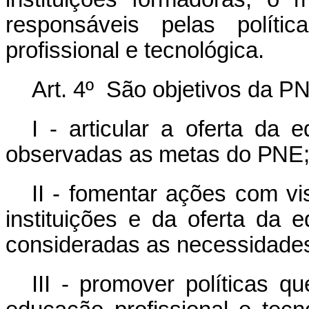
responsáveis pelas polít
profissional e tecnológica.
Art. 4º São objetivos da P
I -
articular
a
oferta
da
e
observadas
as
metas
do
PNE
II - fomentar ações com v
instituições e da oferta da 
consideradas as necessidades
III - promover políticas q