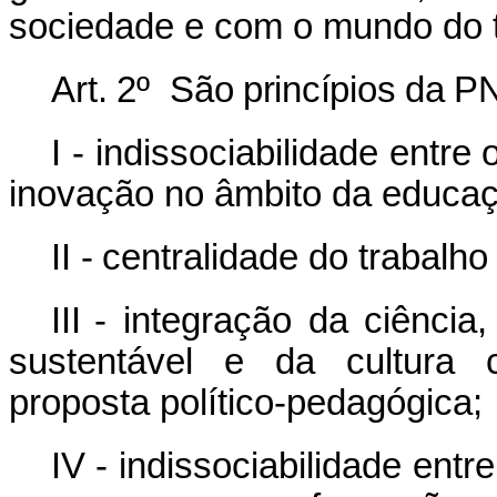
sociedade e com o mundo do t
Art.
2º
São princípios da
P
I - indissociabilidade entre
inovação no âmbito da educaçã
II -
centralidade do trabalho
III -
integração
da
ciência,
sustentável
e
da
cultura
proposta político-pedagógica;
IV - indissociabilidade ent