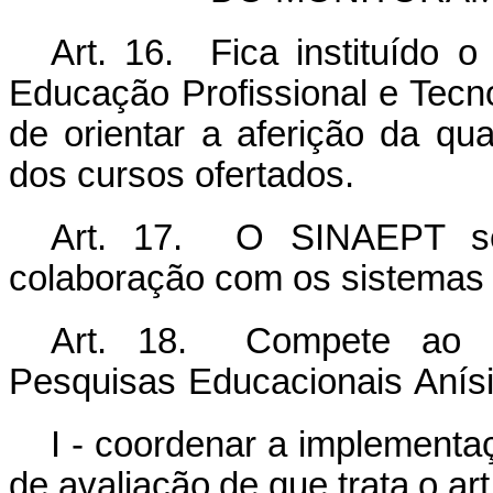
Art. 16. Fica instituído 
Educação Profissional e Tecn
de orientar a aferição da qua
dos cursos ofertados.
Art. 17. O SINAEPT se
colaboração com os sistemas 
Art.
18.
Compete
ao
Pesquisas
Educacionais
Anís
I -
coordenar
a
implementa
de
avaliação
de
que
trata
o
art