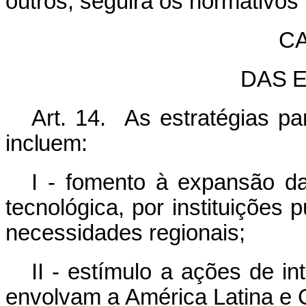
outros, seguirá os normativos
CA
DAS
Art.
14.
As
estratégias
pa
incluem:
I - fomento à expansão da
tecnológica, por instituições 
necessidades regionais;
II - estímulo a ações de i
envolvam a América Latina e 