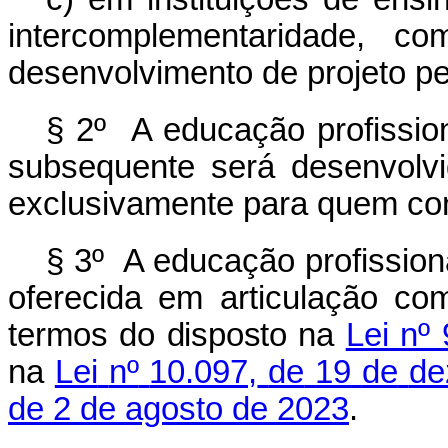
intercomplementaridade, c
desenvolvimento de projeto pe
§ 2º A educação profission
subsequente será desenvolv
exclusivamente para quem con
§ 3º A educação profission
oferecida em articulação c
termos
do disposto n
a
Lei nº
na
Lei
nº
10.097,
de
19
de
de
de 2 de agosto de 2023
.