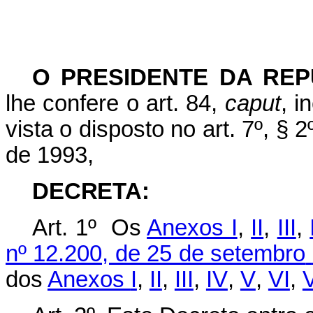
O PRESIDENTE DA REP
lhe confere o art. 84,
caput
,
i
vista
o
disposto
no
art.
7º,
§ 2
de 1993,
DECRETA
:
Art. 1º Os
Anexos I
,
II
,
III
,
nº 12.200, de 25 de setembro
dos
Anexos
I
,
II
,
III
,
IV
,
V
,
VI
,
V