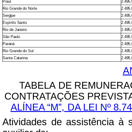
Piauí
2.495,
Rio
Grande
do
Norte
2.495,
Sergipe
2.495,
Espírito
Santo
2.495,
Rio
de
Janeiro
2.495,
São
Paulo
2.495,
Paraná
2.495,
Rio
Grande
do
Sul
2.495,
Santa
Catarina
2.495,
A
TABELA
DE
REMUNERA
CONTRATAÇÕES
PREVIST
ALÍNEA “M”,
DA LEI Nº 8.
Atividades
de
assistência
à