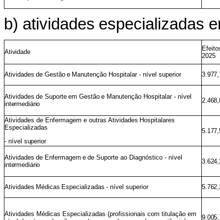
b) atividades
especializadas
e
Efeito
Atividade
2025
Atividades
de
Gestão
e
Manutenção Hospitalar - nível superior
3.977,
Atividades
de
Suporte
em
Gestão
e Manutenção Hospitalar - nível
2.468,
intermediário
Atividades de Enfermagem e outras Atividades
Hospitalares
Especializadas
5.177,
-
nível
superior
Atividades
de
Enfermagem
e
de Suporte ao Diagnóstico - nível
3.624,
intermediário
Atividades
Médicas
Especializadas
- nível superior
5.762,
Atividades Médicas Especializadas (profissionais com titulação em
9.005,