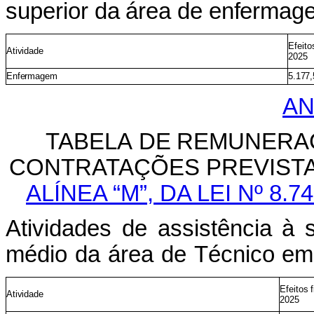
superior
da
área
de
enfermag
Efeito
Atividade
2025
Enfermagem
5.177,
AN
TABELA
DE
REMUNERA
CONTRATAÇÕES
PREVIST
ALÍNEA “M”,
DA LEI Nº 8.
Atividades
de
assistência
à
médio
da
área
de
Técnico
e
Efeitos
Atividade
2025