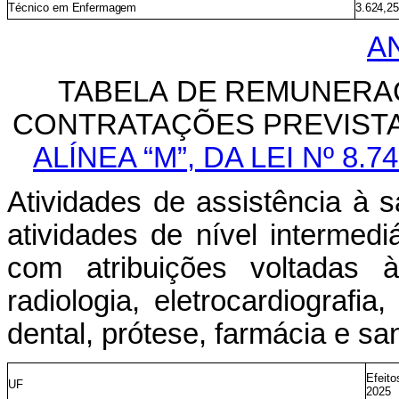
Técnico
em
Enfermagem
3.624,25
A
TABELA
DE
REMUNERA
CONTRATAÇÕES
PREVIST
ALÍNEA “M”,
DA LEI Nº 8.
Atividades
de
assistência
à
s
atividades
de
nível
intermedi
com atribuições voltadas à
radiologia, eletrocardiografia,
dental, prótese, farmácia e s
Efeito
UF
2025