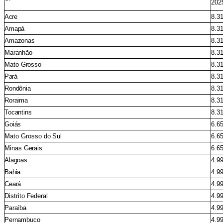
202
Acre
8.3
Amapá
8.3
Amazonas
8.3
Maranhão
8.3
Mato
Grosso
8.3
Pará
8.3
Rondônia
8.3
Roraima
8.3
Tocantins
8.3
Goiás
6.6
Mato
Grosso
do
Sul
6.6
Minas
Gerais
6.6
Alagoas
4.9
Bahia
4.9
Ceará
4.9
Distrito
Federal
4.9
Paraíba
4.9
Pernambuco
4.9