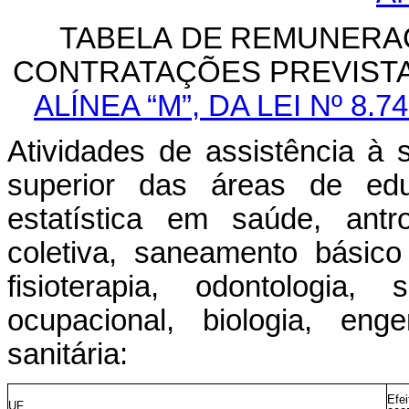
TABELA
DE
REMUNERA
CONTRATAÇÕES
PREVIST
ALÍNEA “M”,
DA LEI Nº 8.
Atividades
de
assistência
à
superior
das
áreas
de
ed
estatística em saúde, antr
coletiva, saneamento básico 
fisioterapia, odontologia, 
ocupacional, biologia, eng
sanitária:
Efei
UF