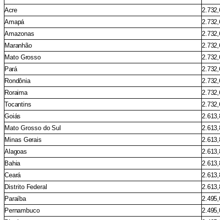
Acre
2.732,
Amapá
2.732,
Amazonas
2.732,
Maranhão
2.732,
Mato
Grosso
2.732,
Pará
2.732,
Rondônia
2.732,
Roraima
2.732,
Tocantins
2.732,
Goiás
2.613,
Mato
Grosso
do
Sul
2.613,
Minas
Gerais
2.613,
Alagoas
2.613,
Bahia
2.613,
Ceará
2.613,
Distrito
Federal
2.613,
Paraíba
2.495,
Pernambuco
2.495,