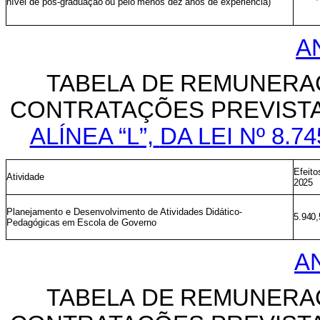
nível de pós-graduação
ou
pelo
menos
dez
anos de experiência)
AN
TABELA
DE
REMUNERA
CONTRATAÇÕES
PREVIST
ALÍNEA “L”,
DA LEI Nº 8.
Efeito
Atividade
2025
Planejamento e Desenvolvimento de Atividades
Didático-
5.940,
Pedagógicas
em
Escola de Governo
A
TABELA
DE
REMUNERA