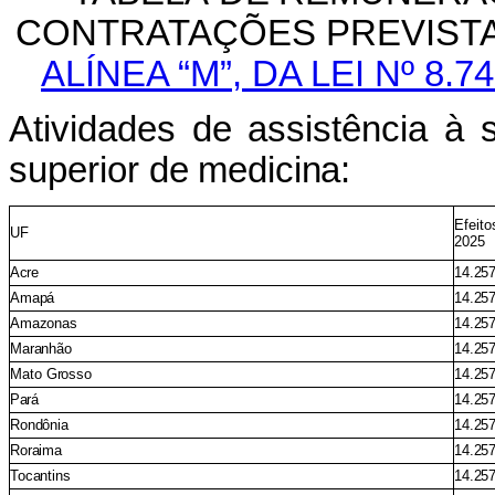
CONTRATAÇÕES
PREVIST
ALÍNEA “M”,
DA LEI Nº 8.
Atividades
de
assistência
à
superior
de
medicina:
Efeito
UF
2025
Acre
14.25
Amapá
14.25
Amazonas
14.25
Maranhão
14.25
Mato
Grosso
14.25
Pará
14.25
Rondônia
14.25
Roraima
14.25
Tocantins
14.25