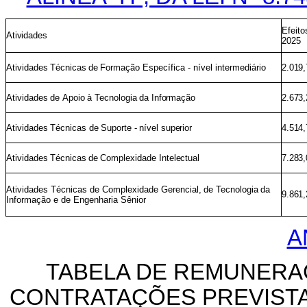
Efeito
Atividades
2025
Atividades
Técnicas
de
Formação Específica - nível intermediário
2.019,
Atividades
de
Apoio
à
Tecnologia
da
Informação
2.673,
Atividades
Técnicas
de
Suporte
-
nível
superior
4.514,
Atividades
Técnicas
de
Complexidade
Intelectual
7.283,
Atividades Técnicas de Complexidade Gerencial,
de
Tecnologia
da
9.861,
Informação e de Engenharia Sênior
A
TABELA DE REMUNERA
CONTRATAÇÕES PREVIST