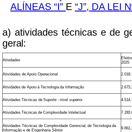
ALÍNEAS
“I”
E
“J”,
DA
LEI
N
a) atividades
técnicas
e
de
g
geral:
Efeito
Atividades
2025
Atividades
de
Apoio
Operacional
2.019,
Atividades
de
Apoio
à
Tecnologia
da
Informação
2.673,
Atividades
Técnicas
de
Suporte
-
nível
superior
4.514,
Atividades
Técnicas
de
Complexidade
Intelectual
7.283,
Atividades Técnicas de Complexidade Gerencial,
de
Tecnologia
da
9.861,
Informação e de Engenharia Sênior