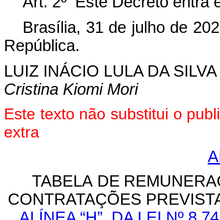
Art.
2º
Este
Decreto
entra
Brasília, 31 de julho de 2
República.
LUIZ INÁCIO LULA DA SILVA
Cristina Kiomi Mori
Este texto não substitui o pu
extra
A
TABELA
DE
REMUNERA
CONTRATAÇÕES
PREVIST
ALÍNEA “H”, DA LEI Nº 8.