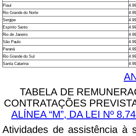
Piauí
4.9
Rio
Grande
do
Norte
4.9
Sergipe
4.9
Espírito
Santo
4.9
Rio
de
Janeiro
4.9
São
Paulo
4.9
Paraná
4.9
Rio
Grande
do
Sul
4.9
Santa
Catarina
4.9
AN
TABELA
DE
REMUNERA
CONTRATAÇÕES
PREVIST
ALÍNEA “M”,
DA LEI Nº 8.
Atividades
de
assistência
à