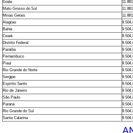
Goiás
11.881
Mato
Grosso
do
Sul
11.881
Minas
Gerais
11.881
Alagoas
9.504,
Bahia
9.504,
Ceará
9.504,
Distrito
Federal
9.504,
Paraíba
9.504,
Pernambuco
9.504,
Piauí
9.504,
Rio
Grande
do
Norte
9.504,
Sergipe
9.504,
Espírito
Santo
9.504,
Rio
de
Janeiro
9.504,
São
Paulo
9.504,
Paraná
9.504,
Rio
Grande
do
Sul
9.504,
Santa
Catarina
9.504,
A