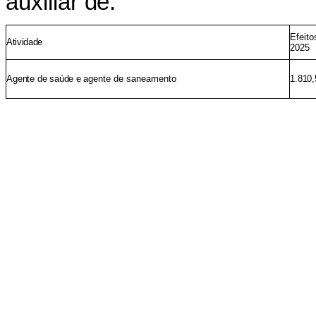
auxiliar
de:
Efeito
Atividade
2025
Agente
de
saúde
e
agente de saneamento
1.810,