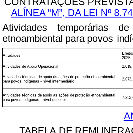
CONTRATAÇÕES
PREVIST
ALÍNEA “M”, DA LEI Nº 8.
Atividades
temporárias
de
etnoambiental
para
povos
ind
Efeito
Atividades
2025
Atividades
de
Apoio
Operacional
2.019,
Atividades
técnicas
de
apoio
às
ações de
proteção
etnoambiental
2.673,
para
povos indígenas - nível intermediário
Atividades
técnicas
de
apoio
às
ações de
proteção
etnoambiental
7.283,
para
povos indígenas - nível superior
A
TABELA
DE
REMUNERA