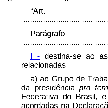
“Ar
.......................................
Parágr
.......................................
I -
destina-se ao as
relacionadas:
a) ao Grupo de Traba
da presidência
pro tem
Federativa do Brasil,
acordadas na Declaraçã