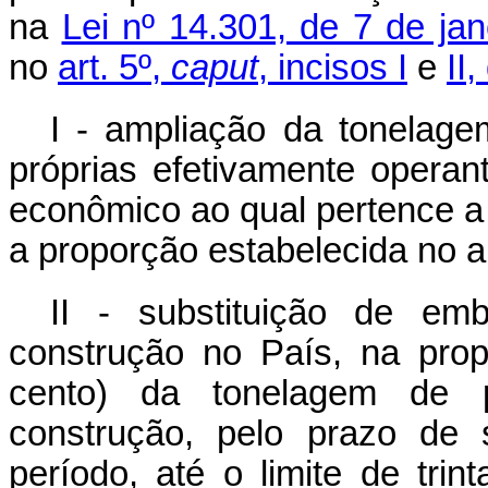
na
Lei nº 14.301, de 7 de jan
no
art. 5º,
caput
, incisos I
e
II
I - ampliação da tonelag
próprias efetivamente opera
econômico ao qual pertence a
a proporção estabelecida no a
II - substituição de em
construção no País, na pro
cento) da tonelagem de 
construção, pelo prazo de 
período, até o limite de tri