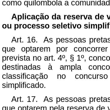
como quilombola a comunidade
Aplicação da reserva de 
ou processo seletivo simpli
Art.
16.
As pessoas
preta
que optarem por concorrer
prevista no art. 4º,
§ 1º
, conc
destinadas à ampla conc
classificação no concurs
simplificado.
Art.
17.
As pessoas
preta
que optarem
pela reserva de