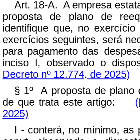
Art. 18-A. A empresa estat
proposta de plano de reequ
identifique que, no exercíci
exercícios seguintes, será ne
para pagamento das
despesa
inciso I, observado o dis
Decreto nº 12.774, de 2025)
§
1º
A
proposta
de
plano
de
que
trata
este artigo
:
(
2025)
I -
conterá,
no
mínimo,
as