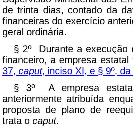
de trinta dias, contado da 
financeiras do exercício ante
geral ordinária.
§ 2º Durante a execução d
financeiro, a empresa estatal
37,
caput
, inciso XI, e § 9º, d
§ 3º A empresa estatal 
anteriormente atribuída enqu
proposta de plano de reequi
trata o
caput
.