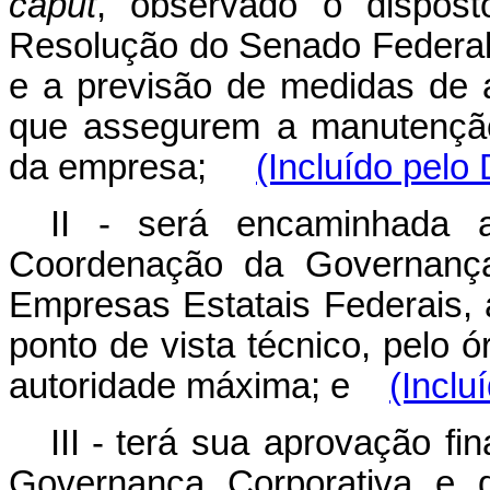
caput
, observado o dispost
Resolução do Senado Federal
e
a
previsão
de
medidas
de
que
assegurem
a manutençã
da empresa;
(Incluído pelo
II - será encaminhada 
Coordenação da Governança 
Empresas Estatais Federais,
ponto de vista técnico, pelo 
autoridade máxima; e
(Inclu
III - terá
sua
aprovação
fin
Governança
Corporativa
e