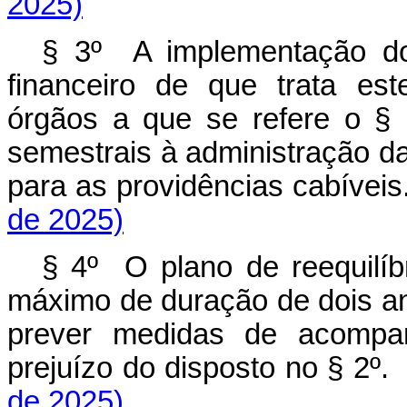
2025)
§
3
º A implementação
d
financeiro
de
que
trata
est
órgãos
a
que
se
refere
o
§
semestrais à administração da
para as providências cabíve
de 2025)
§ 4º O plano de reequilíbr
máximo de duração de dois an
prever medidas de acompa
prejuízo do disposto no § 
de 2025)