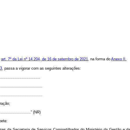
o
art. 7º da Lei nº 14.204, de 16 de setembro de 2021
, na forma do
Anexo II.
23
, passa a vigorar com as seguintes alterações:
..................................
.....................................
.....................................
ração;
.............................” (NR)
pete:
etrizes da Secretaria de Serviços Compartilhados do Ministério da Gestão e 