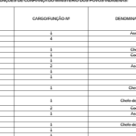
UNÇÕES DE CONFIANÇA DO MINISTÉRIO DOS POVOS INDÍGENAS:
CARGO/FUNÇÃO Nº
DENOMIN
1
As
4
1
Ch
1
Co
1
2
As
1
1
1
Che
1
Chefe de
2
Co
1
As
1
Chefe de
1
1