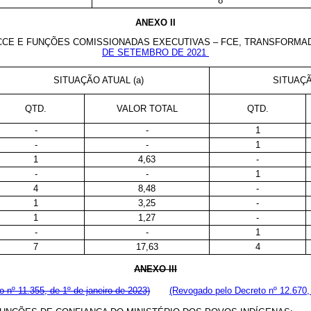
8
ANEXO II
CCE E FUNÇÕES COMISSIONADAS EXECUTIVAS – FCE, TRANSFORMA
DE SETEMBRO DE 2021
SITUAÇÃO ATUAL (a)
SITUAÇÃ
QTD.
VALOR TOTAL
QTD.
-
-
1
-
-
1
1
4,63
-
-
-
1
4
8,48
-
1
3,25
-
1
1,27
-
-
-
1
7
17,63
4
ANEXO III
o nº 11.355, de 1º de janeiro de 2023)
(Revogado pelo Decreto nº 12.670,