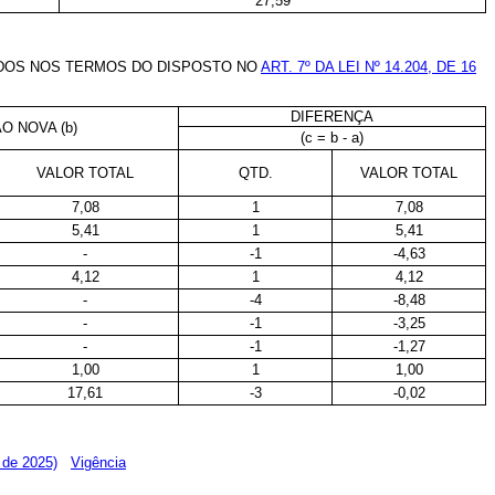
27,59
DOS NOS TERMOS DO DISPOSTO NO
ART. 7º DA LEI Nº 14.204, DE 16
DIFERENÇA
O NOVA (b)
(c = b - a)
VALOR TOTAL
QTD.
VALOR TOTAL
7,08
1
7,08
5,41
1
5,41
-
-1
-4,63
4,12
1
4,12
-
-4
-8,48
-
-1
-3,25
-
-1
-1,27
1,00
1
1,00
17,61
-3
-0,02
 de 2025)
Vigência