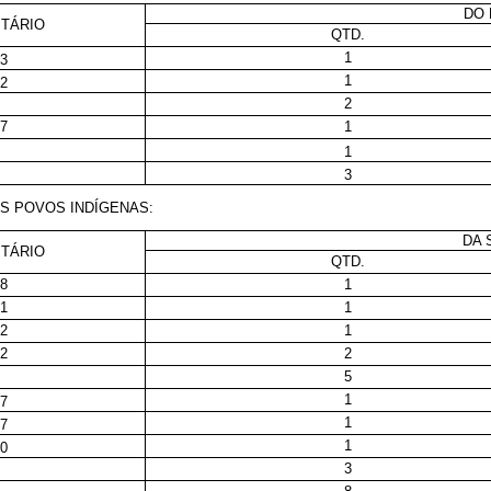
DO 
ITÁRIO
QTD.
1
63
1
12
2
27
1
1
3
OS POVOS INDÍGENAS:
DA 
ITÁRIO
QTD.
08
1
41
1
12
1
12
2
5
1
47
1
27
1
00
3