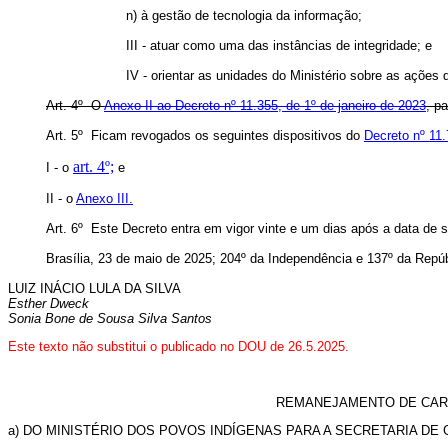
n) à gestão de tecnologia da informação;
III - atuar como uma das instâncias de integridade; e
IV - orientar as unidades do Ministério sobre as ações 
Art. 4º O
Anexo II ao Decreto nº 11.355, de 1º de janeiro de 2023
, p
Art. 5º Ficam revogados os seguintes dispositivos do
Decreto nº 11
art. 4º;
I - o
e
II - o
Anexo III.
Art. 6º Este Decreto entra em vigor vinte e um dias após a data de 
Brasília, 23 de maio de 2025; 204º da Independência e 137º da Repúb
LUIZ INÁCIO LULA DA SILVA
Esther Dweck
Sonia Bone de Sousa Silva Santos
Este texto não substitui o publicado no DOU de 26.5.2025.
REMANEJAMENTO DE CARG
a) DO MINISTÉRIO DOS POVOS INDÍGENAS PARA A SECRETARIA DE