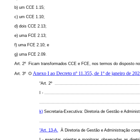
b) um CCE 1.15;
c) um CCE 1.10;
d) dois CCE 2.13;
e) uma FCE 2.13;
f) uma FCE 2.10; e
g) uma FCE 2.09.
Art. 2º Ficam transformados CCE e FCE, nos termos do disposto n
Anexo I ao Decreto nº 11.355, de 1º de janeiro de 20
Art. 3º O
“Art. 2º .....................................................................
I - ............................................................................
................................................................................
k)
Secretaria-Executiva: Diretoria de Gestão e Administ
..............................................................................
“Art. 13-A.
À Diretoria de Gestão e Administração com
I - executar, orientar e monitorar, observadas as dir