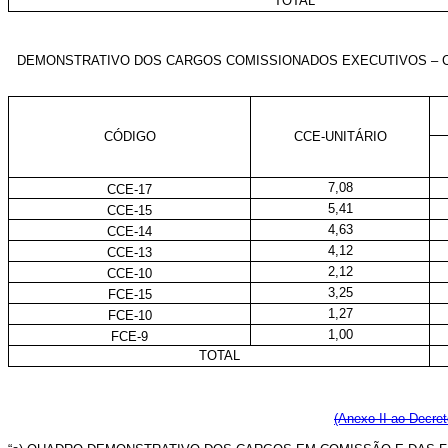
TOTAL
DEMONSTRATIVO DOS CARGOS COMISSIONADOS EXECUTIVOS – 
CÓDIGO
CCE-UNITÁRIO
7,08
CCE-17
5,41
CCE-15
4,63
CCE-14
4,12
CCE-13
2,12
CCE-10
3,25
FCE-15
1,27
FCE-10
1,00
FCE-9
TOTAL
(Anexo II ao Decret