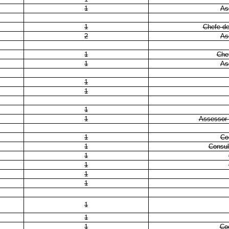
1
As
1
Chefe de
2
As
1
Che
1
As
1
1
1
1
Assessor 
1
Co
1
Consul
1
1
1
1
1
1
1
Co