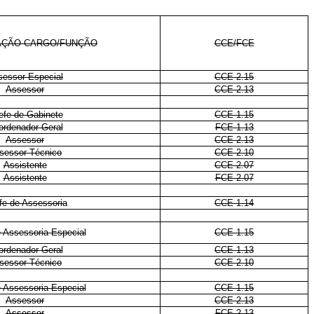
AÇÃO CARGO/FUNÇÃO
CCE/FCE
sessor Especial
CCE 2.15
Assessor
CCE 2.13
efe de Gabinete
CCE 1.15
ordenador-Geral
FCE 1.13
Assessor
CCE 2.13
sessor Técnico
CCE 2.10
Assistente
CCE 2.07
Assistente
FCE 2.07
fe de Assessoria
CCE 1.14
 Assessoria Especial
CCE 1.15
ordenador-Geral
CCE 1.13
sessor Técnico
CCE 2.10
 Assessoria Especial
CCE 1.15
Assessor
CCE 2.13
Assessor
FCE 2.13