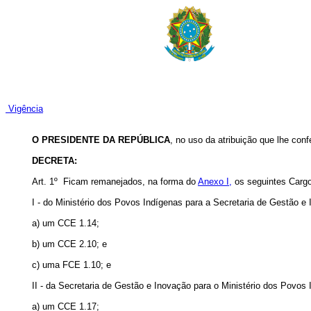
Vigência
O PRESIDENTE DA REPÚBLICA
, no uso da atribuição que lhe conf
DECRETA:
Art. 1º Ficam remanejados, na forma do
Anexo I,
os seguintes Carg
I - do
Ministério dos Povos Indígenas
para a Secretaria de Gestão e 
a) um CCE 1.14;
b) um CCE 2.10; e
c) uma FCE 1.10; e
II - da Secretaria de Gestão e Inovação para o
Ministério dos Povos 
a) um CCE 1.17;