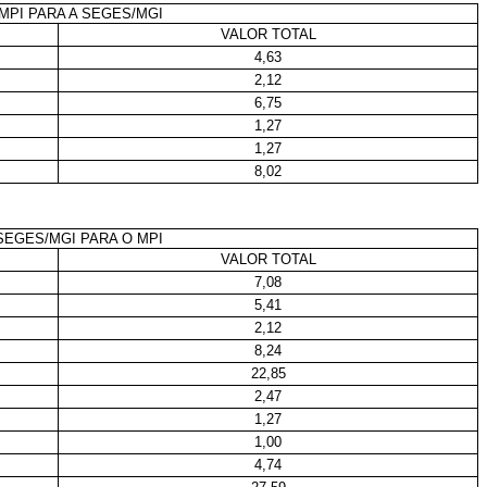
MPI PARA A SEGES/MGI
VALOR TOTAL
4,63
2,12
6,75
1,27
1,27
8,02
SEGES/MGI PARA O MPI
VALOR TOTAL
7,08
5,41
2,12
8,24
22,85
2,47
1,27
1,00
4,74