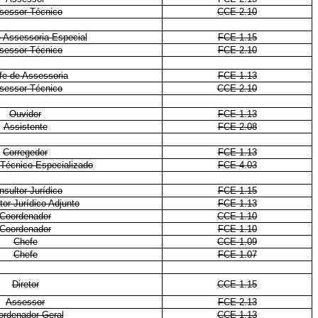
sessor Técnico
CCE 2.10
 Assessoria Especial
FCE 1.15
sessor Técnico
FCE 2.10
fe de Assessoria
FCE 1.13
sessor Técnico
CCE 2.10
Ouvidor
FCE 1.13
Assistente
FCE 2.08
Corregedor
FCE 1.13
Técnico Especializado
FCE 4.03
nsultor Jurídico
FCE 1.15
tor Jurídico Adjunto
FCE 1.13
Coordenador
CCE 1.10
Coordenador
FCE 1.10
Chefe
CCE 1.09
Chefe
FCE 1.07
Diretor
CCE 1.15
Assessor
FCE 2.13
ordenador-Geral
CCE 1.13