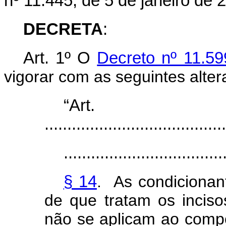
nº 11.445, de 5 de janeiro de 
DECRETA
:
Art. 1º O
Decreto nº 11.59
vigorar com as seguintes alter
“Ar
........................................
...................................
§ 14
. As condicionan
de que tratam os incis
não se aplicam ao com