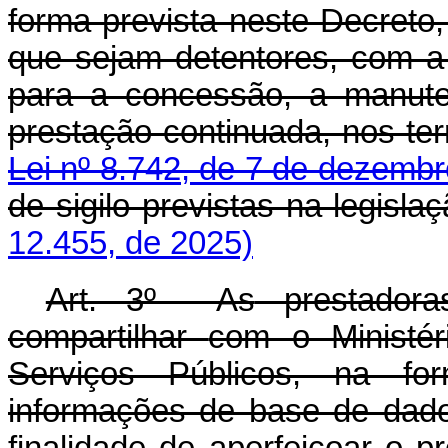
forma prevista neste Decreto
que sejam detentores, com a f
para a concessão, a manute
prestação continuada, nos te
Lei nº 8.742, de 7 de dezembr
de sigilo previstas na legisla
12.455, de 2025)
Art. 3º As
prestadora
compartilhar
com o Ministé
Serviços Públicos
, na for
informações de base de dado