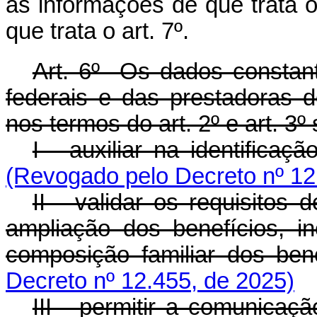
as informações de que trata 
que trata o art. 7º.
Art. 6º Os dados constan
federais e das prestadoras d
nos termos do art. 2º e art. 3º
I - auxiliar na identificaçã
(Revogado pelo Decreto nº 12
II - validar os requisito
ampliação dos benefícios, in
composição familiar dos bene
Decreto nº 12.455, de 2025)
III - permitir a comunicaç