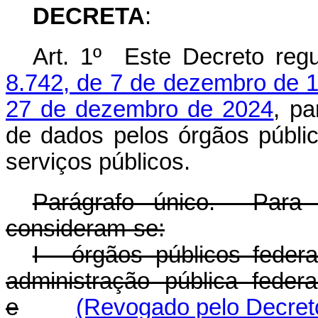
DECRETA
:
Art. 1º Este Decreto re
8.742, de 7 de dezembro de 
27 de dezembro de 2024
, pa
de dados pelos órgãos públic
serviços públicos.
Parágrafo único. Para f
consideram-se:
I - órgãos públicos feder
administração pública federa
e
(Revogado pelo Decreto