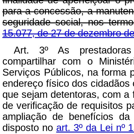
finalidade de aperfeiçoar o p
para a concessão, a manuten
seguridade social, nos term
15.077, de 27 de dezembro d
Art. 3º As prestadoras
compartilhar com o Minist
Serviços Públicos, na forma 
endereço físico dos cidadãos
que sejam detentoras, com a f
de verificação de requisitos
ampliação de benefícios da
disposto no
art. 3º da Lei nº