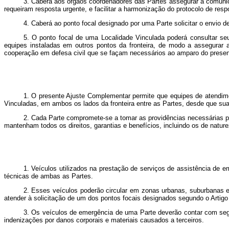
3. Caberá aos órgãos coordenadores das Partes assegurar a comunica
requeiram resposta urgente, e facilitar a harmonização do protocolo de re
4. Caberá ao ponto focal
designado por uma Parte solicitar o envio d
5. O ponto focal de uma Localidade Vinculada poderá consultar se
equipes instaladas em outros pontos da fronteira, de modo a assegurar
cooperação em defesa civil que se façam necessários ao amparo do prese
1. O presente Ajuste Complementar
permite que equipes de atendim
Vinculadas, em ambos os lados da fronteira entre as Partes, desde que sua
2. Cada Parte compromete-se a tomar as providências necessárias 
mantenham todos os direitos, garantias e benefícios, incluindo os de natureza
1. Veículos utilizados na prestação de serviços
de assistência de e
técnicas de ambas as Partes.
2. Esses veículos poderão circular em zonas urbanas, suburbanas e
atender à solicitação de um dos pontos focais designados segundo o Artigo 
3. Os veículos de emergência de uma Parte deverão contar com segur
indenizações por danos corporais e materiais causados a terceiros.