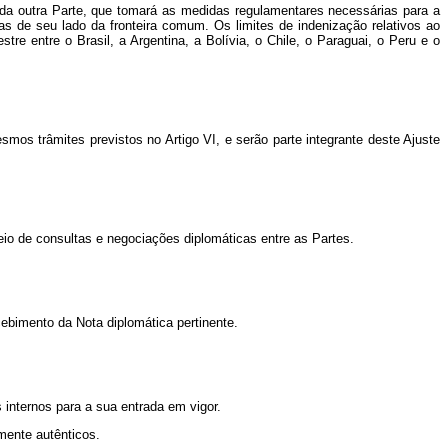
o da outra Parte, que tomará as medidas regulamentares necessárias para a
das de seu lado da fronteira comum.
Os limites de indenização relativos ao
re entre o Brasil, a Argentina, a Bolívia, o Chile, o Paraguai, o Peru e o
os trâmites previstos no Artigo VI, e serão parte integrante deste Ajuste
io de consultas e negociações diplomáticas entre as Partes.
cebimento da Nota diplomática pertinente.
 internos p
ara a sua entrada em vigor.
mente autênticos.