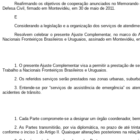
Reafirmando os objetivos de cooperação anunciados no Memorando de
Defesa Civil, firmado em Montevidéu,
em 30 de maio de 2011.
E
Considerando a legislação e a organização dos serviços de atendim
Resolvem celebrar o presente Ajuste Complementar, no marco do A
Nacionais Fronteiriços Brasileiros e Uruguaios, assinado em Montevidéu, e
1. O presente Ajuste Complementar visa a permitir a prestação de s
Trabalho a Nacionais Fronteiriços Brasileiros e Uruguaios.
2. Os referidos serviços serão prestados nas zonas urbanas, suburba
3. Entende-se por “serviços de assistência de emergência” os a
acidentes de trânsito.
1. Cada Parte
compromete-se a designar um órgão coordenador, bem 
2. As Partes transmitirão, por via diplomática, no prazo de até tr
conforme o inciso 1 do Artigo II. Quaisquer alterações posteriores na rela