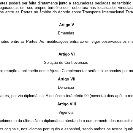
rtes poderá ser feita diretamente junto a seguradoras sediadas no territóri
seguradoras em seu próprio território com cobertura nas localidades vincula
 entre as Partes no âmbito do Acordo sobre Transporte Internacional Terrest
Artigo V
Emendas
tuo entre as Partes. As modificações entrarão em vigor observados os mesm
Artigo VI
Solução de Controvérsias
erpretação e aplicação deste Ajuste Complementar serão solucionados por me
Artigo VII
Denúncia
tes, por via diplomática. A denúncia terá efeito 90 (noventa) dias após o re
Artigo VIII
Vigência
ecebimento da última Nota diplomática atestando o cumprimento dos requisitos
es originais, nos idiomas português e espanhol, sendo ambos os textos igual