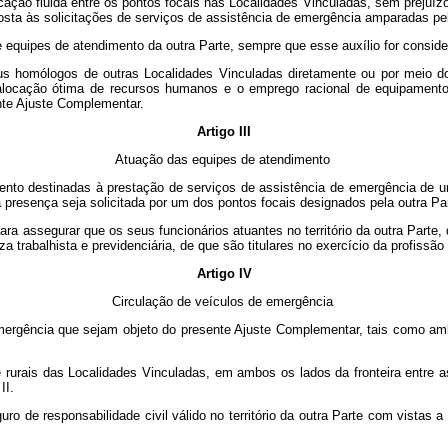
ção fluida entre os pontos focais nas Localidades Vinculadas, sem prejuízo
sposta às solicitações de serviços de assistência de emergência amparadas p
e equipes de atendimento da outra Parte, sempre que esse auxílio for consid
us homólogos de outras Localidades Vinculadas diretamente ou por meio do 
 alocação ótima de recursos humanos e o emprego racional de equipamento
nte Ajuste Complementar.
Artigo III
Atuação das equipes de atendimento
ento destinadas à prestação de serviços de assistência de emergência de 
 presença seja solicitada por um dos pontos focais designados pela outra Pa
para assegurar
que os seus funcionários atuantes no território da outra Part
 trabalhista e previdenciária, de que são titulares no exercício da profissão 
Artigo IV
Circulação de veículos de emergência
mergência que sejam objeto do presente Ajuste Complementar, tais como a
 rurais das Localidades Vinculadas, em ambos os lados da fronteira entre 
II.
o de responsabilidade civil válido no território da outra Parte com vistas