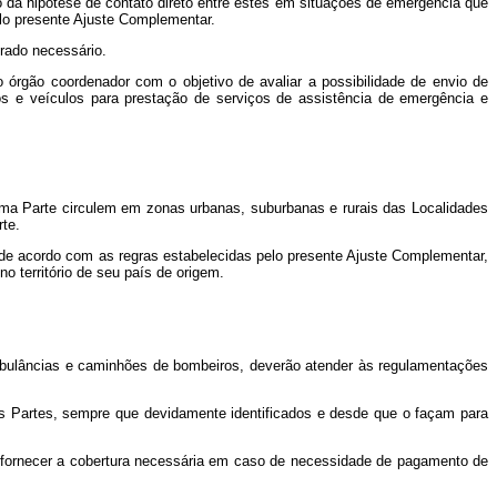
 da hipótese de contato direto entre estes em situações de emergência que
elo presente Ajuste Complementar.
erado necessário.
órgão coordenador com o objetivo de avaliar a possibilidade de envio de
s e veículos para prestação de serviços de assistência de emergência e
uma Parte circulem em zonas urbanas, suburbanas e rurais das Localidades
rte.
e, de acordo com as regras estabelecidas pelo presente Ajuste Complementar,
no território de seu país de origem.
mbulâncias e caminhões de bombeiros, deverão atender às regulamentações
as Partes, sempre que devidamente identificados e desde que o façam para
 a fornecer a cobertura necessária em caso de necessidade de pagamento de