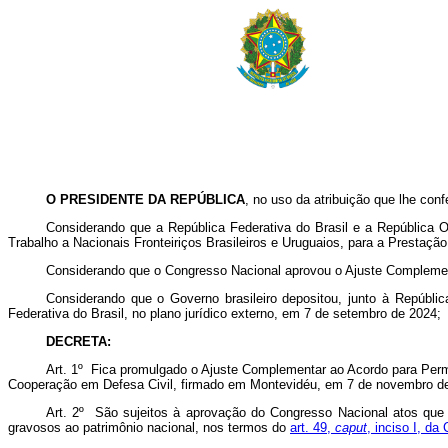
O
PRESIDENTE DA REPÚBLICA
, no uso da atribuição que lhe conf
Considerando que a República Federativa do Brasil e a República
Trabalho a Nacionais Fronteiriços Brasileiros e Uruguaios, para a Prestaç
Considerando que o Congresso Nacional aprovou o Ajuste Complementa
Considerando que o Governo brasileiro depositou, junto à Repúbli
Federativa do Brasil, no plano jurídico externo, em 7 de setembro de 2024;
DECRETA:
Art. 1º Fica promulgado o Ajuste Complementar ao Acordo para Permi
Cooperação em Defesa Civil, firmado em Montevidéu, em 7 de novembro de
Art. 2º São sujeitos à aprovação do Congresso Nacional atos qu
gravosos ao patrimônio nacional, nos termos do
art. 49,
caput
, inciso I, da