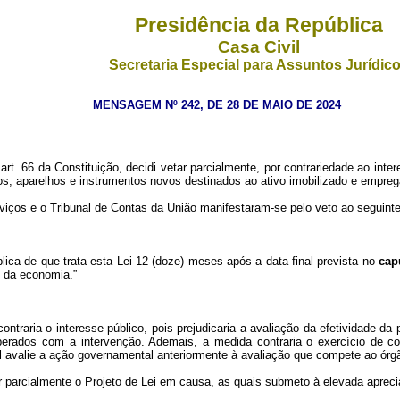
Presidência da República
Casa Civil
Secretaria Especial para Assuntos Jurídic
MENSAGEM Nº 242, DE 28 DE MAIO DE 2024
rt. 66 da Constituição, decidi
vetar parcialmente, por contrariedade ao inte
os, aparelhos e instrumentos novos destinados ao ativo imobilizado e empr
viços e o Tribunal de Contas da União manifestaram-se pelo veto ao seguinte 
blica de que trata esta Lei 12 (doze) meses após a data final prevista no
cap
e da economia.”
ontraria o interesse público, pois prejudicaria a avaliação da efetividade da
perados com a intervenção. Ademais, a medida contraria o exercício de 
nal avalie a ação governamental anteriormente à avaliação que compete ao ór
r parcialmente o Projeto de Lei em causa, as quais submeto à elevada apre