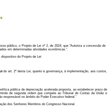
os
resse público, o Projeto de Lei nº 2, de 2024, que “Autoriza a concessão de
egados em determinadas atividades econômicas.
”.
dispositivo do Projeto de Lei:
ut
do art. 2º desta Lei, quanto à governança, à implementação, aos custos,
 política pública de depreciação acelerada proposta, ao estabelecer prazo de
controle de segunda ordem que compete ao Tribunal de Contas da União e
gão responsável no âmbito do Poder Executivo federal.”
ciação dos Senhores Membros do Congresso Nacional.